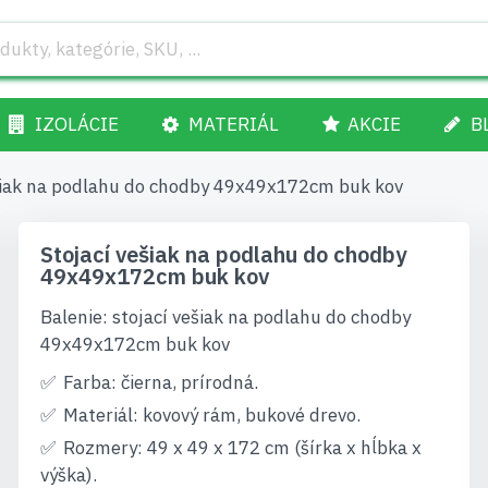
IZOLÁCIE
MATERIÁL
AKCIE
B
šiak na podlahu do chodby 49x49x172cm buk kov
Stojací vešiak na podlahu do chodby
49x49x172cm buk kov
Balenie: stojací vešiak na podlahu do chodby
49x49x172cm buk kov
Farba: čierna, prírodná.
Materiál: kovový rám, bukové drevo.
Rozmery: 49 x 49 x 172 cm (šírka x hĺbka x
výška).