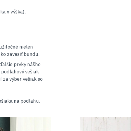
ka x výška).
užitočné nielen
hko zavesiť bundu.
ďalšie prvky nášho
 podlahový vešiak
í za výber vešiak so
ešiaka na podlahu.