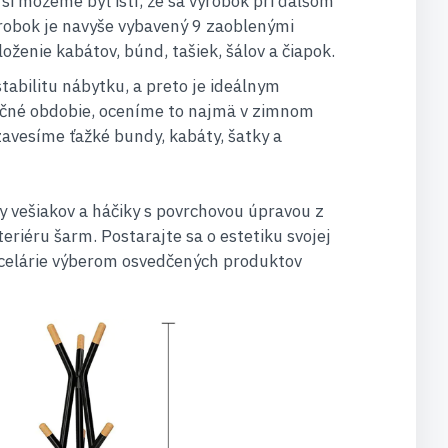
si môžeme byť istí, že sa výrobok pri ďalšom
robok je navyše vybavený 9 zaoblenými
ženie kabátov, búnd, tašiek, šálov a čiapok.
tabilitu nábytku, a preto je ideálnym
čné obdobie, oceníme to najmä v zimnom
zavesíme ťažké bundy, kabáty, šatky a
 vešiakov a háčiky s povrchovou úpravou z
eriéru šarm. Postarajte sa o estetiku svojej
ncelárie výberom osvedčených produktov