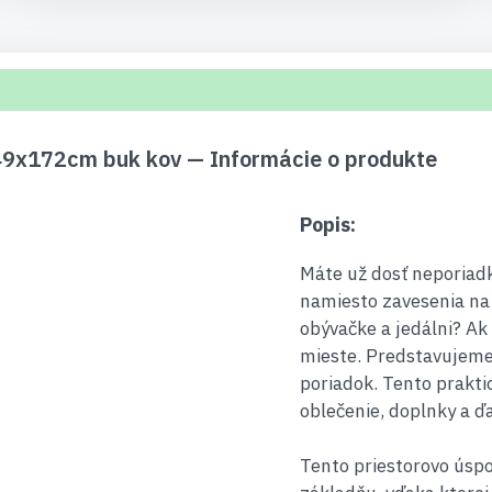
x49x172cm buk kov — Informácie o produkte
Popis:
Máte už dosť neporiad
namiesto zavesenia na v
obývačke a jedálni? Ak
mieste. Predstavujeme 
poriadok. Tento prakti
oblečenie, doplnky a ďa
Tento priestorovo úsp