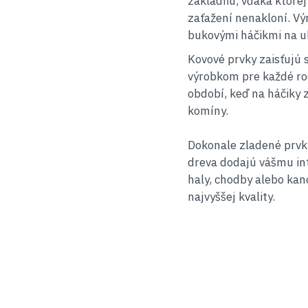
základňu, vďaka ktorej 
zaťažení nenakloní. Vý
bukovými háčikmi na ulo
Kovové prvky zaisťujú s
výrobkom pre každé ro
období, keď na háčiky 
komíny.
Dokonale zladené prvky
dreva dodajú vášmu int
haly, chodby alebo ka
najvyššej kvality.