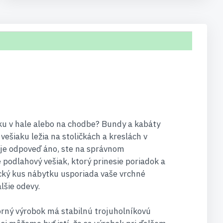
ku v hale alebo na chodbe? Bundy a kabáty
ešiaku ležia na stoličkách a kreslách v
 je odpoveď áno, ste na správnom
podlahový vešiak, ktorý prinesie poriadok a
cký kus nábytku usporiada vaše vrchné
lšie odevy.
orný výrobok má stabilnú trojuholníkovú