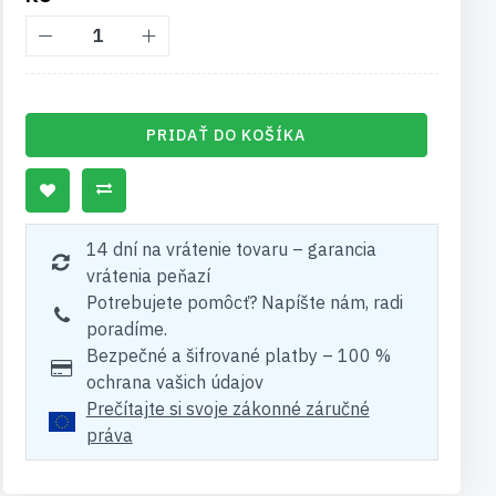
PRIDAŤ DO KOŠÍKA
14 dní na vrátenie tovaru – garancia
vrátenia peňazí
Potrebujete pomôcť? Napíšte nám, radi
poradíme.
Bezpečné a šifrované platby – 100 %
ochrana vašich údajov
Prečítajte si svoje zákonné záručné
práva