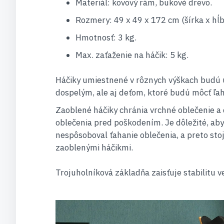
Materiál: kovový rám, bukové drevo.
Rozmery: 49 x 49 x 172 cm (šírka x hĺb
Hmotnosť: 3 kg.
Max. zaťaženie na háčik: 5 kg.
Háčiky umiestnené v rôznych výškach budú 
dospelým, ale aj deťom, ktoré budú môcť ľa
Zaoblené háčiky chránia vrchné oblečenie a 
oblečenia pred poškodením. Je dôležité, aby
nespôsoboval ťahanie oblečenia, a preto stoj
zaoblenými háčikmi.
Trojuholníková základňa zaisťuje stabilitu v