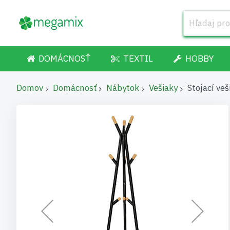
DOMÁCNOSŤ
TEXTIL
HOBBY
Domov
Domácnosť
Nábytok
Vešiaky
Stojací ve
Preskočiť
na
koniec
galérie
obrázkov