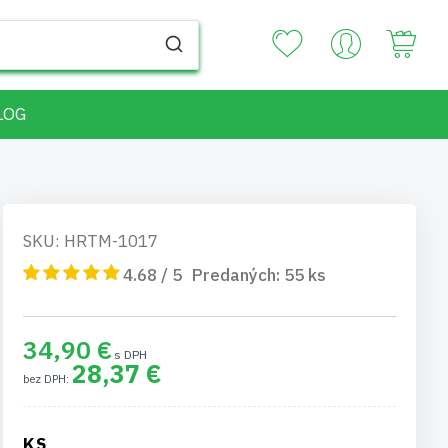
Your
LOG
SKU: HRTM-1017
4.68 / 5
Predaných:
55
ks
34,90 €
28,37 €
KS