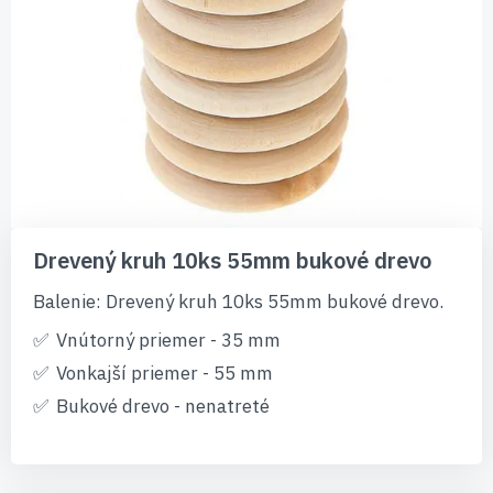
Preskočiť
na
Drevený kruh 10ks 55mm bukové drevo
začiatok
galérie
Balenie: Drevený kruh 10ks 55mm bukové drevo.
obrázkov
Vnútorný priemer - 35 mm
Vonkajší priemer - 55 mm
Bukové drevo - nenatreté