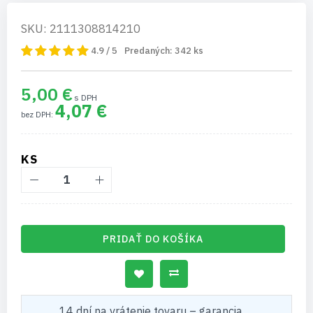
SKU: 2111308814210
4.9 / 5
Predaných:
342
ks
5,00 €
4,07 €
KS
PRIDAŤ DO KOŠÍKA
14 dní na vrátenie tovaru – garancia