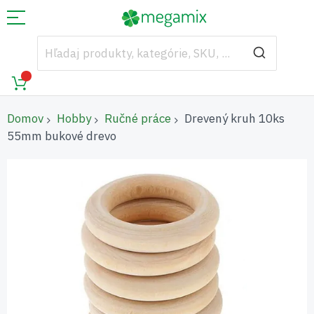
Domov
Hobby
Ručné práce
Drevený kruh 10ks
55mm bukové drevo
Preskočiť
na
koniec
galérie
obrázkov