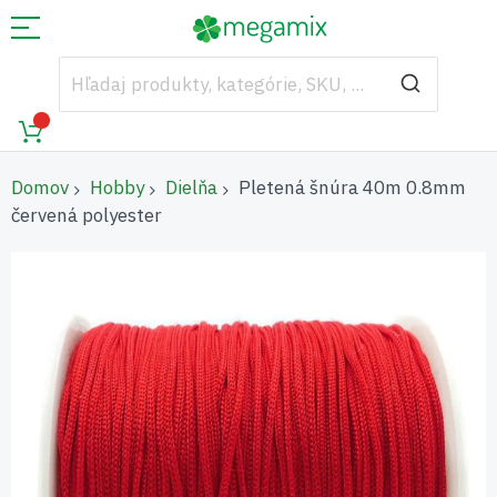
Domov
Hobby
Dielňa
Pletená šnúra 40m 0.8mm
červená polyester
Preskočiť
na
koniec
galérie
obrázkov