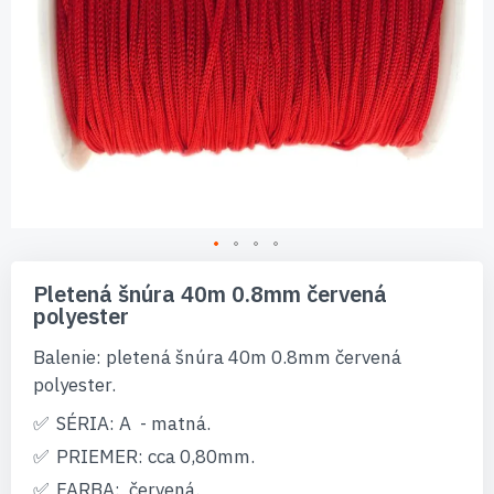
Preskočiť
na
Pletená šnúra 40m 0.8mm červená
začiatok
polyester
galérie
obrázkov
Balenie: pletená šnúra 40m 0.8mm červená
polyester.
SÉRIA: A - matná.
PRIEMER: cca 0,80mm.
FARBA: červená.