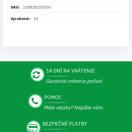
Viac
218828255550
informácií
EU
14 DNÍ NA VRÁTENIE
Garancia vrátenia peňazí
POMOC
Máte otázky? Napíšte nám.
BEZPEČNÉ PLATBY