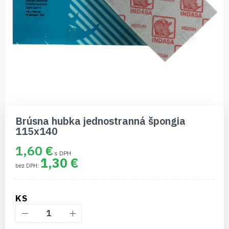
Preskočiť
na
Brúsna hubka jednostranná špongia
začiatok
115x140
galérie
obrázkov
1,60 €
1,30 €
KS