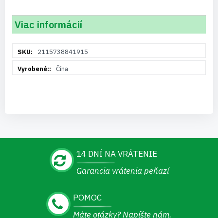
Viac informácií
Viac
2115738841915
informácií
Čína
14 DNÍ NA VRÁTENIE
Garancia vrátenia peňazí
POMOC
Máte otázky? Napíšte nám.