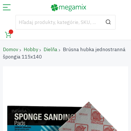
Domov
Hobby
Dielňa
Brúsna hubka jednostranná
špongia 115x140
Preskočiť
na
koniec
galérie
obrázkov