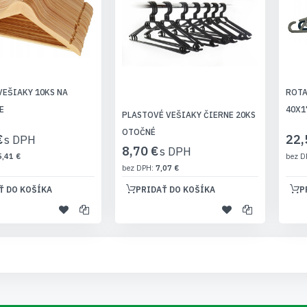
VEŠIAKY 10KS NA
ROTA
E
40X1
PLASTOVÉ VEŠIAKY ČIERNE 20KS
OTOČNÉ
€
22,
8,70 €
5,41 €
7,07 €
Ť DO KOŠÍKA
PRIDAŤ DO KOŠÍKA
P