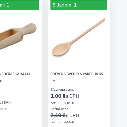
m: 1
Skladom: 1
NABERAČKA 14 CM
DREVENÁ ŠVÉDSKA VARECHA 35
TE
CM
Zľavnená cena
1,00 €
0,81 €
Bežná cena
80 €
2,60 €
2,11 €