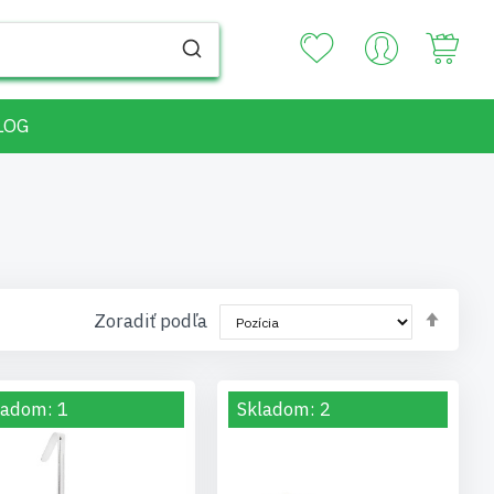
Your
LOG
Nasta
Zoradiť podľa
zost
smer
ladom: 1
Skladom: 2