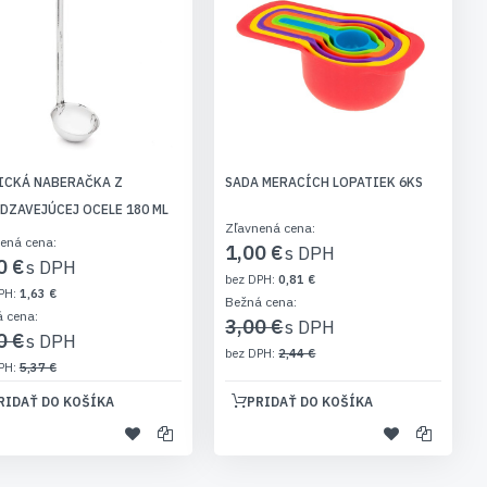
ICKÁ NABERAČKA Z
SADA MERACÍCH LOPATIEK 6KS
DZAVEJÚCEJ OCELE 180 ML
Zľavnená cena
ená cena
1,00 €
0 €
0,81 €
1,63 €
Bežná cena
á cena
3,00 €
0 €
2,44 €
5,37 €
RIDAŤ DO KOŠÍKA
PRIDAŤ DO KOŠÍKA