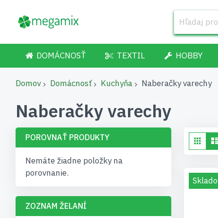
DOMÁCNOSŤ
TEXTIL
HOBBY
Domov
Domácnosť
Kuchyňa
Naberačky varechy
Naberačky varechy
POROVNAŤ PRODUKTY
Zob
Gri
ak
Nemáte žiadne položky na
porovnanie.
Sklado
ZOZNAM ŽELANÍ