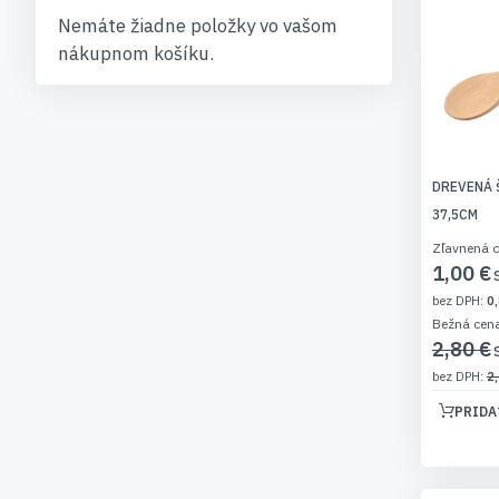
Nemáte žiadne položky vo vašom
nákupnom košíku.
DREVENÁ 
37,5CM
Zľavnená 
1,00 €
0,
Bežná cen
2,80 €
2,
PRIDA