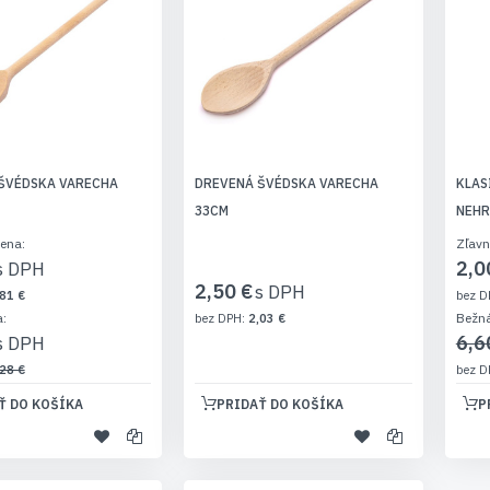
ŠVÉDSKA VARECHA
DREVENÁ ŠVÉDSKA VARECHA
KLAS
33CM
NEHR
cena
Zľavn
2,0
2,50 €
81 €
a
Bežn
2,03 €
6,6
28 €
Ť DO KOŠÍKA
PRIDAŤ DO KOŠÍKA
P