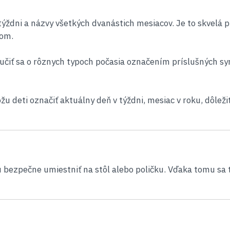
týždni a názvy všetkých dvanástich mesiacov. Je to skvelá pr
bom.
 učiť sa o rôznych typoch počasia označením príslušných sy
eti označiť aktuálny deň v týždni, mesiac v roku, dôležité
bezpečne umiestniť na stôl alebo poličku. Vďaka tomu sa t