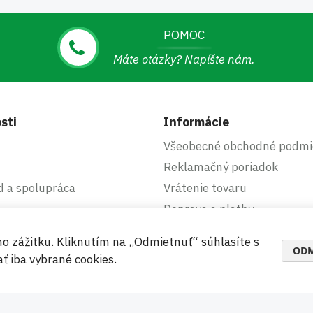
POMOC
Máte otázky? Napíšte nám.
sti
Informácie
Všeobecné obchodné podmi
Reklamačný poriadok
d a spolupráca
Vrátenie tovaru
Doprava a platby
Zásady používania cookies
ho zážitku. Kliknutím na „Odmietnuť“ súhlasíte s
Ochrana osobných údajov
ODM
ť iba vybrané cookies.
čné a pohodlné platby