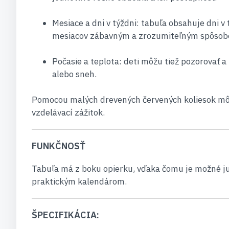
Mesiace a dni v týždni: tabuľa obsahuje dni v 
mesiacov zábavným a zrozumiteľným spôso
Počasie a teplota: deti môžu tiež pozorovať a
alebo sneh.
Pomocou malých drevených červených koliesok môžu d
vzdelávací zážitok.
FUNKČNOSŤ
Tabuľa má z boku opierku, vďaka čomu je možné ju 
praktickým kalendárom.
ŠPECIFIKÁCIA: