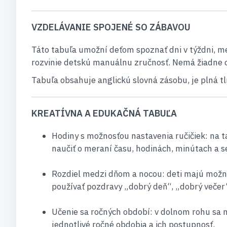
VZDELÁVANIE SPOJENÉ SO ZÁBAVOU
Táto tabuľa umožní deťom spoznať dni v týždni, mes
rozvinie detskú manuálnu zručnosť. Nemá žiadne o
Tabuľa obsahuje anglickú slovná zásobu, je plná t
KREATÍVNA A EDUKAČNÁ TABUĽA
Hodiny s možnosťou nastavenia ručičiek: na ta
naučiť o meraní času, hodinách, minútach a 
Rozdiel medzi dňom a nocou: deti majú možnos
používať pozdravy „dobrý deň“, „dobrý večer
Učenie sa ročných období: v dolnom rohu sa 
jednotlivé ročné obdobia a ich postupnosť.