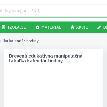
IZOLÁCIE
MATERIÁL
AKCIE
B
uľka kalendár hodiny
Drevená edukatívna manipulačná
tabuľka kalendár hodiny