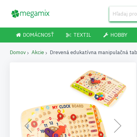
DOMÁCNOSŤ
TEXTIL
HOBBY
Domov
Akcie
Drevená edukatívna manipulačná tab
Preskočiť
na
koniec
galérie
obrázkov