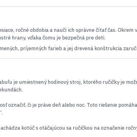
iace, ročné obdobia a naučí ich správne čítať čas. Okrem v
stré hrany, vďaka čomu je bezpečná pre deti.
lmených, príjemných farieb a jej drevená konštrukcia zaruč
buľu je umiestnený hodinový stroj, ktorého ručičky je možn
sekundách.
ť označiť, či je práve deň alebo noc. Toto riešenie pomáh
“.
nachádza kotúč s otáčajúcou sa ručičkou na označenie roč