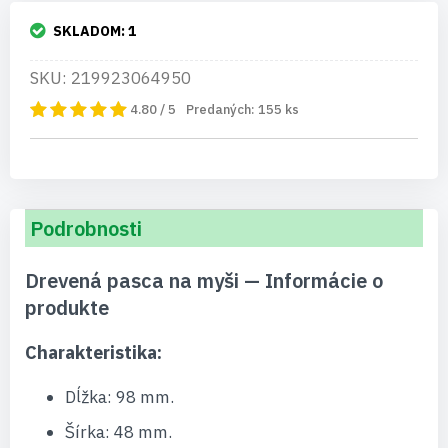
SKLADOM:
1
SKU: 219923064950
4.80 / 5
Predaných:
155
ks
Podrobnosti
Drevená pasca na myši — Informácie o
produkte
Charakteristika:
Dĺžka: 98 mm.
Šírka: 48 mm.