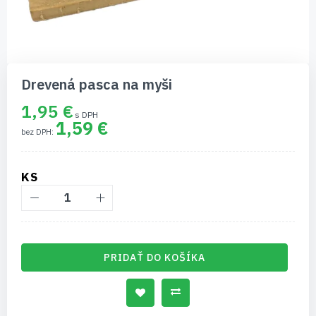
Preskočiť
na
Drevená pasca na myši
začiatok
galérie
1,95 €
obrázkov
1,59 €
KS
PRIDAŤ DO KOŠÍKA