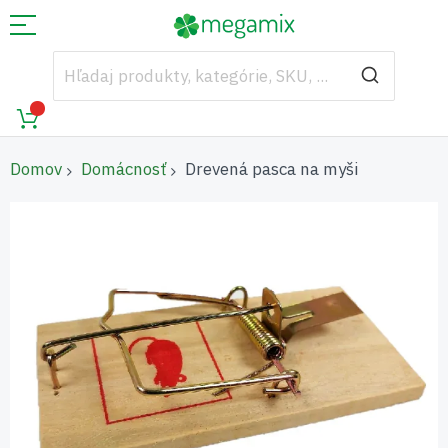
Domov
Domácnosť
Drevená pasca na myši
Preskočiť
na
koniec
galérie
obrázkov