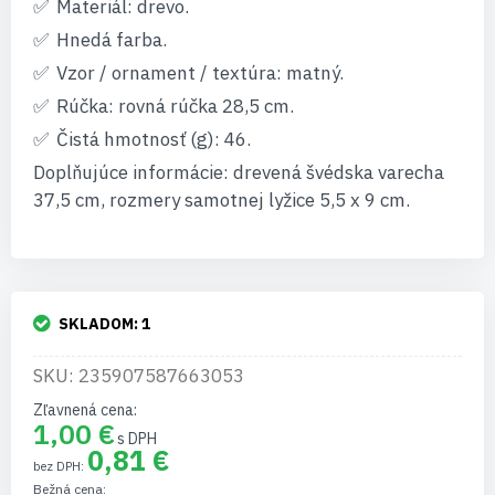
Materiál: drevo.
Hnedá farba.
Vzor / ornament / textúra: matný.
Rúčka: rovná rúčka 28,5 cm.
Čistá hmotnosť (g): 46.
Doplňujúce informácie: drevená švédska varecha
37,5 cm, rozmery samotnej lyžice 5,5 x 9 cm.
SKLADOM:
1
SKU: 235907587663053
Zľavnená cena
1,00 €
0,81 €
Bežná cena