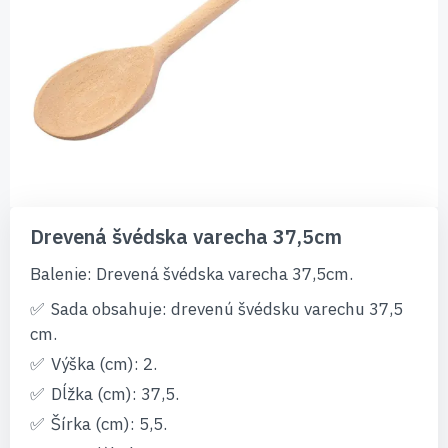
Preskočiť
na
Drevená švédska varecha 37,5cm
začiatok
galérie
Balenie: Drevená švédska varecha 37,5cm.
obrázkov
Sada obsahuje: drevenú švédsku varechu 37,5
cm.
Výška (cm): 2.
Dĺžka (cm): 37,5.
Šírka (cm): 5,5.