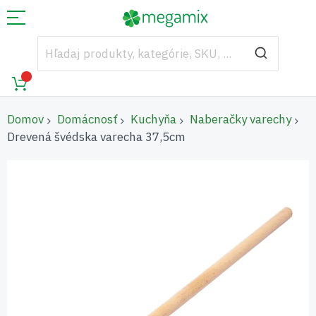
Domov
Domácnosť
Kuchyňa
Naberačky varechy
Drevená švédska varecha 37,5cm
Preskočiť
na
koniec
galérie
obrázkov