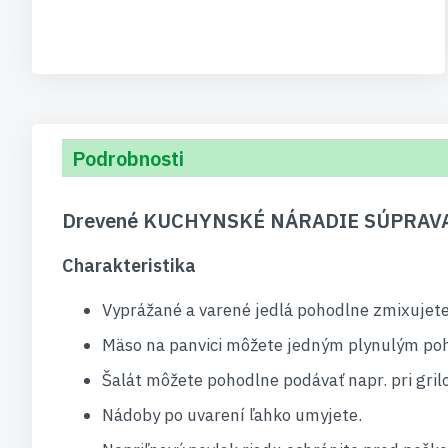
Podrobnosti
Drevené KUCHYNSKÉ NÁRADIE SÚPRAVA 2 
Charakteristika
Vyprážané a varené jedlá pohodlne zmixujete
Mäso na panvici môžete jedným plynulým poh
Šalát môžete pohodlne podávať napr. pri grilo
Nádoby po uvarení ľahko umyjete.