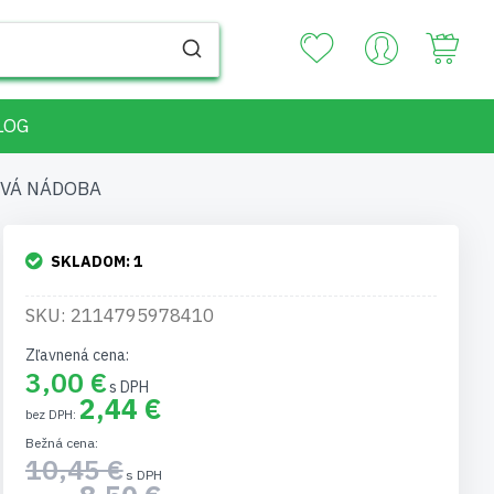
Your
LOG
SOVÁ NÁDOBA
SKLADOM:
1
SKU: 2114795978410
Zľavnená cena
3,00 €
2,44 €
Bežná cena
10,45 €