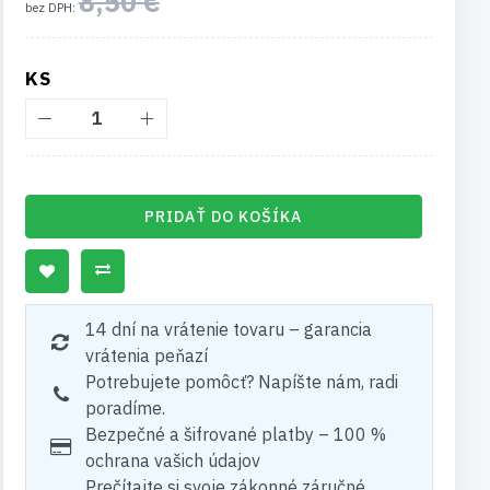
8,50 €
KS
PRIDAŤ DO KOŠÍKA
14 dní na vrátenie tovaru – garancia
vrátenia peňazí
Potrebujete pomôcť? Napíšte nám, radi
poradíme.
Bezpečné a šifrované platby – 100 %
ochrana vašich údajov
Prečítajte si svoje zákonné záručné