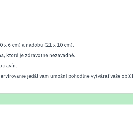
0 x 6 cm) a nádobu (21 x 10 cm).
a, ktoré je zdravotne nezávadné.
otravín.
 servírovanie jedál vám umožní pohodlne vytvárať vaše obľú