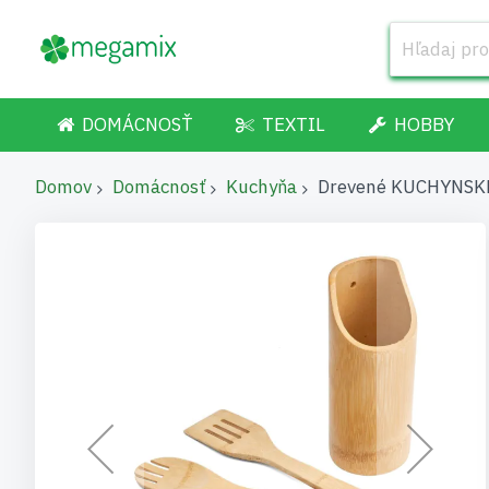
DOMÁCNOSŤ
TEXTIL
HOBBY
Domov
Domácnosť
Kuchyňa
Drevené KUCHYNSKÉ 
Preskočiť
na
koniec
galérie
obrázkov