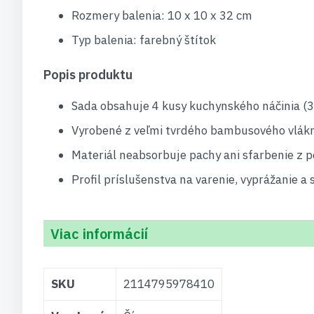
Rozmery balenia: 10 x 10 x 32 cm
Typ balenia: farebný štítok
Popis produktu
Sada obsahuje 4 kusy kuchynského náčinia (3
Vyrobené z veľmi tvrdého bambusového vlákn
Materiál neabsorbuje pachy ani sfarbenie z p
Profil príslušenstva na varenie, vyprážanie a
Viac informácií
Viac
SKU
2114795978410
informácií