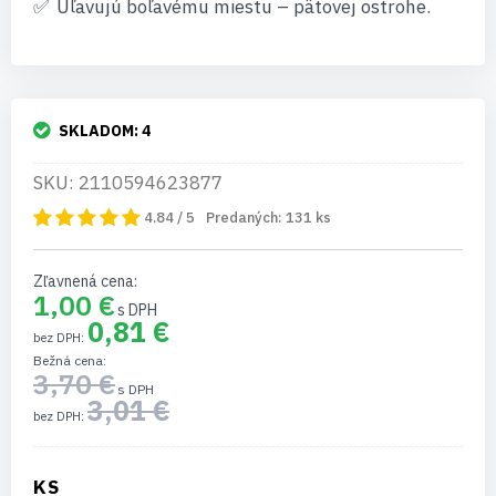
Uľavujú boľavému miestu – pätovej ostrohe.
SKLADOM:
4
SKU: 2110594623877
4.84 / 5
Predaných:
131
ks
Zľavnená cena
1,00 €
0,81 €
Bežná cena
3,70 €
3,01 €
KS