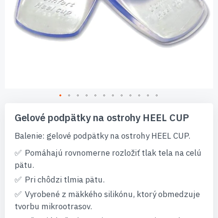
Preskočiť
na
Gelové podpätky na ostrohy HEEL CUP
začiatok
galérie
Balenie: gelové podpätky na ostrohy HEEL CUP.
obrázkov
Pomáhajú rovnomerne rozložiť tlak tela na celú
pätu.
Pri chôdzi tlmia pätu.
Vyrobené z mäkkého silikónu, ktorý obmedzuje
tvorbu mikrootrasov.