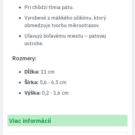
Pri chôdzi tlmia pätu.
Vyrobené z mäkkého silikónu, ktorý
obmedzuje tvorbu mikrootrasov.
Uľavujú boľavému miestu – pätovej
ostrohe.
Rozmery:
Dĺžka:
11 cm
Šírka:
5,6 - 6,5 cm
Výška:
0,2 - 1,6 cm
Viac informácií
Viac