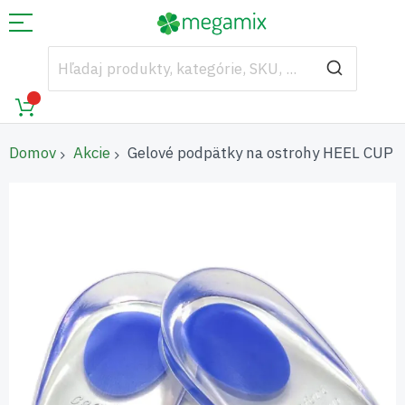
Domov
Akcie
Gelové podpätky na ostrohy HEEL CUP
Preskočiť
na
koniec
galérie
obrázkov