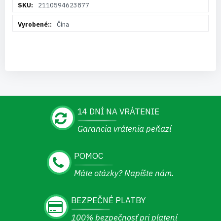
2110594623877
informácií
Čína
14 DNÍ NA VRÁTENIE
Garancia vrátenia peňazí
POMOC
Máte otázky? Napíšte nám.
BEZPEČNÉ PLATBY
100% bezpečnosť pri platení