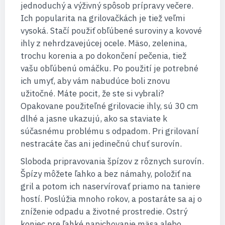
jednoduchý a výživný spôsob prípravy večere.
Ich popularita na grilovačkách je tiež veľmi
vysoká. Stačí použiť obľúbené suroviny a kovové
ihly z nehrdzavejúcej ocele. Mäso, zelenina,
trochu korenia a po dokončení pečenia, tiež
vašu obľúbenú omáčku. Po použití je potrebné
ich umyť, aby vám nabudúce boli znovu
užitočné. Máte pocit, že ste si vybrali?
Opakovane použiteľné grilovacie ihly, sú 30 cm
dlhé a jasne ukazujú, ako sa staviate k
súčasnému problému s odpadom. Pri grilovaní
nestracáte čas ani jedinečnú chuť surovín.
Sloboda pripravovania špízov z rôznych surovín.
Špízy môžete ľahko a bez námahy, položiť na
gril a potom ich naservírovať priamo na taniere
hostí. Poslúžia mnoho rokov, a postaráte sa aj o
zníženie odpadu a životné prostredie. Ostrý
koniec pre ľahké napichovanie mäsa alebo