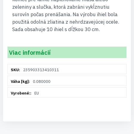
zeleniny a slučka, ktorá zabráni vykĺznutiu
surovín počas prenášania. Na výrobu ihiel bola
použitá odolná zliatina z nehrdzavejúcej ocele.
Sada obsahuje 10 ihiel s dĺžkou 30 cm.
Viac informácií
Viac
235903313410311
informácií
0.080000
EU