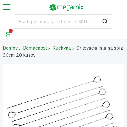
Domov
Domácnosť
Kuchyňa
Grilovacia ihla na špíz
30cm 10 kusov
Preskočiť
na
koniec
galérie
obrázkov