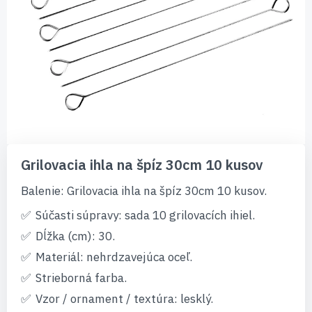
Preskočiť
na
Grilovacia ihla na špíz 30cm 10 kusov
začiatok
galérie
Balenie: Grilovacia ihla na špíz 30cm 10 kusov.
obrázkov
Súčasti súpravy: sada 10 grilovacích ihiel.
Dĺžka (cm): 30.
Materiál: nehrdzavejúca oceľ.
Strieborná farba.
Vzor / ornament / textúra: lesklý.