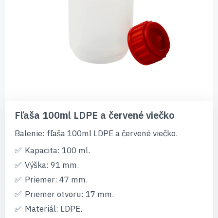
Preskočiť
na
Fľaša 100ml LDPE a červené viečko
začiatok
galérie
Balenie: fľaša 100ml LDPE a červené viečko.
obrázkov
Kapacita: 100 ml.
Výška: 91 mm.
Priemer: 47 mm.
Priemer otvoru: 17 mm.
Materiál: LDPE.