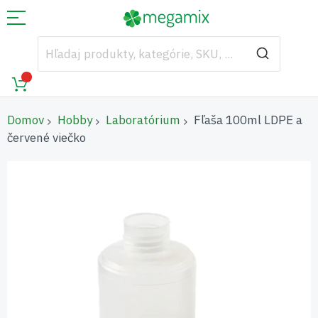
Domov
Hobby
Laboratórium
Fľaša 100ml LDPE a
červené viečko
Preskočiť
na
koniec
galérie
obrázkov