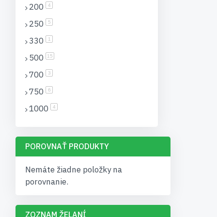
200
položky
4
250
položky
5
330
item
1
500
položky
15
700
položky
3
750
položky
6
1000
položky
4
POROVNAŤ PRODUKTY
Nemáte žiadne položky na
porovnanie.
ZOZNAM ŽELANÍ