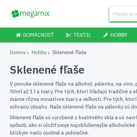
DOMÁCNOSŤ
TEXTIL
HOBBY
Domov
Hobby
Sklenené fľaše
Sklenené fľaše
V ponuke sklenené fľaše na alkohol, pálenku, na víno, 
50ml až 1 l a tvary. Pre tých, ktorí hľadajú tradičné a
máme rôzne inovatívne tvary a veľkosti. Pre tých, kto
ochranu obsahu. Naše sklenené fľaše na pálenky sú do
Sklenené fľaše sú vyrobené z kvalitného skla a sú navrh
spôsob, ako si uložiť svoje najobľúbenejšie alkoholick
blízkym niečo osobné a jedinečné.