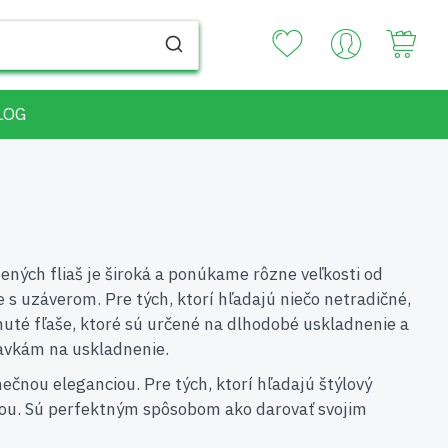
Your
LOG
nených fliaš je široká a ponúkame rôzne veľkosti od
še s uzáverom. Pre tých, ktorí hľadajú niečo netradičné,
nuté fľaše, ktoré sú určené na dlhodobé uskladnenie a
davkám na uskladnenie.
nečnou eleganciou. Pre tých, ktorí hľadajú štýlový
oľbou. Sú perfektným spôsobom ako darovať svojim