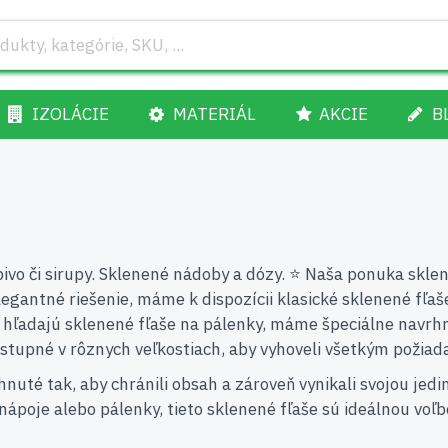
IZOLÁCIE
MATERIÁL
AKCIE
B
pivo či sirupy. Sklenené nádoby a dózy. ⭐ Naša ponuka skle
 elegantné riešenie, máme k dispozícii klasické sklenené fľa
rí hľadajú sklenené fľaše na pálenky, máme špeciálne navrh
stupné v rôznych veľkostiach, aby vyhoveli všetkým požia
nuté tak, aby chránili obsah a zároveň vynikali svojou jedi
é nápoje alebo pálenky, tieto sklenené fľaše sú ideálnou v