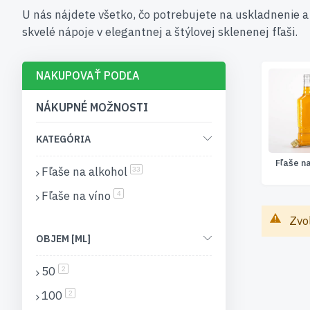
U nás nájdete všetko, čo potrebujete na uskladnenie a
skvelé nápoje v elegantnej a štýlovej sklenenej fľaši.
NAKUPOVAŤ PODĽA
NÁKUPNÉ MOŽNOSTI
KATEGÓRIA
Fľaše n
Fľaše na alkohol
položky
33
Fľaše na víno
položky
4
Zvo
OBJEM [ML]
50
položky
2
100
položky
2