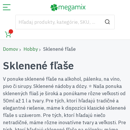
Domov
Hobby
Sklenené fľaše
Sklenené fľaše
V ponuke sklenené fľaše na alkohol, pálenku, na víno,
pivo či sirupy. Sklenené nádoby a dózy. ⭐ Naša ponuka
sklenených fliaš je široká a ponúkame rôzne veľkosti od
50ml až 1 l a tvary. Pre tých, ktorí hľadajú tradičné a
elegantné riešenie, máme k dispozícii klasické sklenené
fľaše s uzáverom. Pre tých, ktorí hľadajú niečo
netradičné, máme rôzne inovatívne tvary a veľkosti. Pre
tých, ktorí hľadajú sklenené fľaše na pálenky, máme