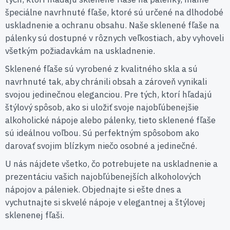
špeciálne navrhnuté fľaše, ktoré sú určené na dlhodobé
uskladnenie a ochranu obsahu. Naše sklenené fľaše na
pálenky sú dostupné v rôznych veľkostiach, aby vyhoveli
všetkým požiadavkám na uskladnenie.
Sklenené fľaše sú vyrobené z kvalitného skla a sú
navrhnuté tak, aby chránili obsah a zároveň vynikali
svojou jedinečnou eleganciou. Pre tých, ktorí hľadajú
štýlový spôsob, ako si uložiť svoje najobľúbenejšie
alkoholické nápoje alebo pálenky, tieto sklenené fľaše
sú ideálnou voľbou. Sú perfektným spôsobom ako
darovať svojim blízkym niečo osobné a jedinečné.
U nás nájdete všetko, čo potrebujete na uskladnenie a
prezentáciu vašich najobľúbenejších alkoholových
nápojov a páleniek. Objednajte si ešte dnes a
vychutnajte si skvelé nápoje v elegantnej a štýlovej
sklenenej fľaši.