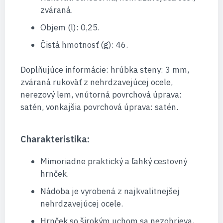
zváraná.
Objem (l): 0,25.
Čistá hmotnosť (g): 46.
Doplňujúce informácie: hrúbka steny: 3 mm,
zváraná rukoväť z nehrdzavejúcej ocele,
nerezový lem, vnútorná povrchová úprava:
satén, vonkajšia povrchová úprava: satén.
Charakteristika:
Mimoriadne praktický a ľahký cestovný
hrnček.
Nádoba je vyrobená z najkvalitnejšej
nehrdzavejúcej ocele.
Hrnček so širokým uchom sa nezohrieva,