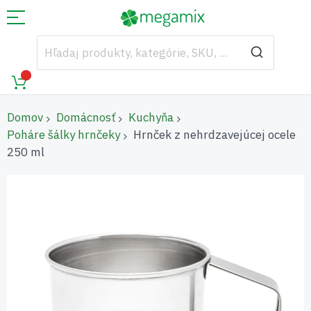
Domov
Domácnosť
Kuchyňa
Poháre šálky hrnčeky
Hrnček z nehrdzavejúcej ocele
250 ml
Preskočiť
na
koniec
galérie
obrázkov