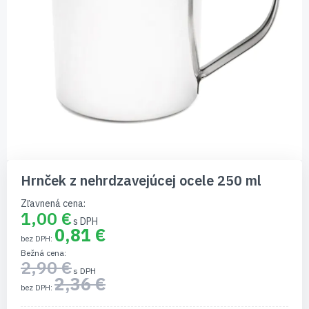
Preskočiť
na
Hrnček z nehrdzavejúcej ocele 250 ml
začiatok
galérie
Zľavnená cena
obrázkov
1,00 €
0,81 €
Bežná cena
2,90 €
2,36 €