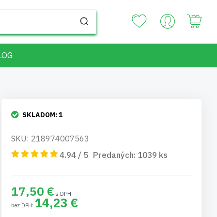
Your
LOG
SKLADOM:
1
SKU: 218974007563
4.94 / 5
Predaných:
1039
ks
17,50 €
14,23 €