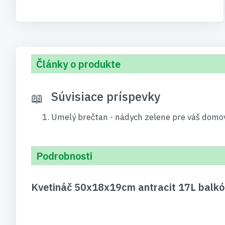
Články o produkte
Súvisiace príspevky
Umelý brečtan - nádych zelene pre váš domo
Podrobnosti
Kvetináč 50x18x19cm antracit 17L balkó