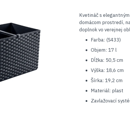
Kvetináč s elegantným 
domácom prostredí, na
doplnok vo verejnej obl
Farba: (S433)
Objem: 17 l
Dĺžka: 50,5 cm
Výška: 18,6 cm
Šírka: 19,2 cm
Materiál: plast
Zavlažovací systé