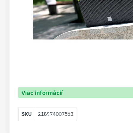
Viac informácií
Viac
SKU
218974007563
informácií