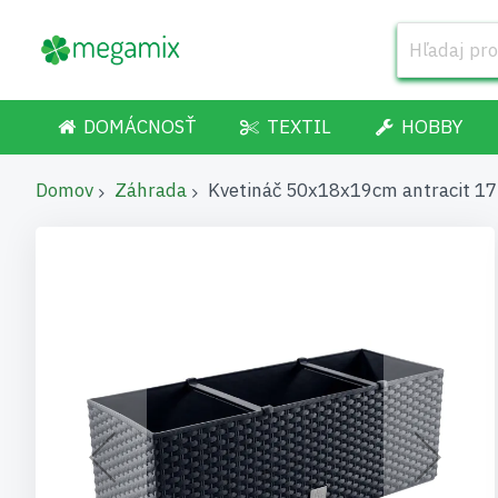
DOMÁCNOSŤ
TEXTIL
HOBBY
Domov
Záhrada
Kvetináč 50x18x19cm antracit 17
Preskočiť
na
koniec
galérie
obrázkov