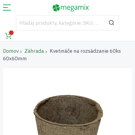
Domov
Záhrada
Kvetináče na rozsádzanie 60ks
60x60mm
Preskočiť
na
koniec
galérie
obrázkov