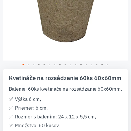
Preskočiť
na
Kvetináče na rozsádzanie 60ks 60x60mm
začiatok
galérie
Balenie: 60ks kvetináče na rozsádzanie 60x60mm.
obrázkov
Výška 6 cm,
Priemer: 6 cm,
Rozmer s balením: 24 x 12 x 5,5 cm,
Množstvo: 60 kusov,