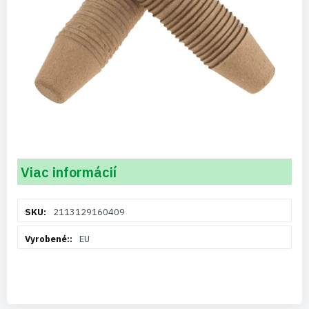
Viac informácií
Viac
2113129160409
informácií
EU