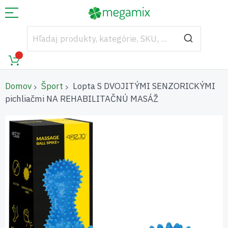
Domov
Šport
Lopta S DVOJITÝMI SENZORICKÝMI
pichliačmi NA REHABILITAČNÚ MASÁŽ
Preskočiť
na
koniec
galérie
obrázkov