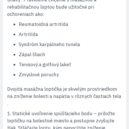
rehabilitačnou loptou bude užitočné pri
ochoreniach ako:
Reumatoidná artritída
Artritída
Syndróm karpálneho tunela
Zápal šliach
Tenisový a golfový lakeť
Zmyslové poruchy
Dvojitá masážna loptička
je skvelým
prostriedkom
na zníženie bolesti a napätia v rôznych častiach tela
.
1.
Statické uvoľnenie spúšťacieho bodu
– priložte
loptičku na bolestivé miesto a postupne zvyšujte
tlak. Stláčajte loptu, kým nepocítite zníženie