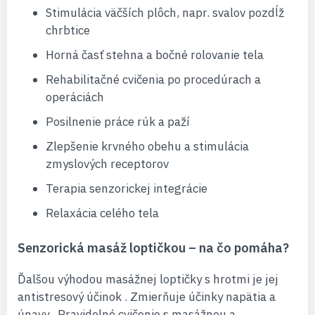
Stimulácia väčších plôch, napr. svalov pozdĺž
chrbtice
Horná časť stehna a bočné rolovanie tela
Rehabilitačné cvičenia po procedúrach a
operáciách
Posilnenie práce rúk a paží
Zlepšenie krvného obehu a stimulácia
zmyslových receptorov
Terapia senzorickej integrácie
Relaxácia celého tela
Senzorická masáž loptičkou – na čo pomáha?
Ďalšou výhodou masážnej loptičky s hrotmi je jej
antistresový účinok
.
Zmierňuje účinky napätia a
únavy
. Pravidelné cvičenie s masážnou a