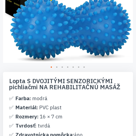
Preskočiť
na
Lopta S DVOJITÝMI SENZORICKÝMI
začiatok
pichliačmi NA REHABILITAČNÚ MASÁŽ
galérie
obrázkov
Farba:
modrá
Materiál:
PVC plast
Rozmery:
16 × 7 cm
Tvrdosť:
tvrdá
Zdravotnícka pomôcka:
áno.