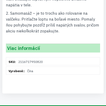
napätia v tele.
2.
Samomasáž
– je to trochu ako rolovanie na
valčeku. Pritlačte loptu na boľavé miesto. Pomaly
ňou pohybujte pozdĺž príliš napätých svalov, pričom
akciu niekoľkokrát zopakujte.
Viac informácií
Viac
2116717950820
informácií
Čína