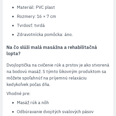
Materiál: PVC plast
Rozmery: 16 × 7 cm
Tvrdosť: tvrdá
Zdravotnícka pomôcka: áno.
Na čo slúži malá masážna a rehabilitačná
lopta?
Dvojloptička na cvičenie rúk a prstov je ako stvorená
na bodovú masáž. S týmto šikovným produktom sa
môžete spoľahnúť na príjemnú relaxáciu
kedykoľvek počas dňa.
Vhodné pre:
Masáž rúk a nôh
Odbúravanie dvojitých svalových pásov