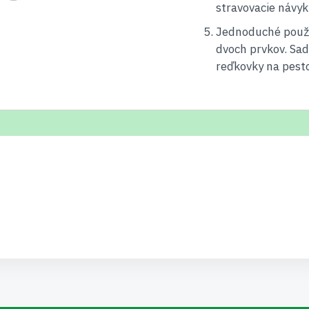
stravovacie návy
Jednoduché použit
dvoch prvkov. Sa
reďkovky na pesto