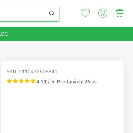
Your
LOG
SKU: 2112432608841
4.71 / 5
Predaných:
26
ks