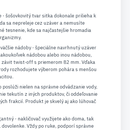
 - šošovkovitý tvar sitka dokonale prilieha k
da sa nepreleje cez uzáver a nemusíte
é tesnenie, kde sa najčastejšie hromadia
rganizmy.
väčšie nádoby - špeciálne navrhnutý uzáver
s akoukoľvek nádobou alebo inou nádobou,
í závit twist-off s priemerom 82 mm. Vďaka
úrody rozhodujete výberom pohára s menšou
citou.
ko poslúži nielen na správne odvádzanie vody,
nie tekutín z iných produktov, či oddeľovanie
ch frakcií. Produkt je skvelý aj ako lúhovač
ntný - nakličovač využijete ako doma, tak
na dovolenke. Vždy po ruke, podporí správne