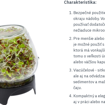
Charakteristika:
Bezpečné použitie
okraju nádoby. Vo
používať dodatočn
nežiaduce mikroo
Pre menšie alebo 
je možné použiť 
ktorá má vonkajš
tomu o veľkosti 
alebo väčšou kapa
Viacúčelové - sit
ale aj na odvádza
sedimentov a malý
čaju.
Kompaktný a elega
aj v práci alebo 