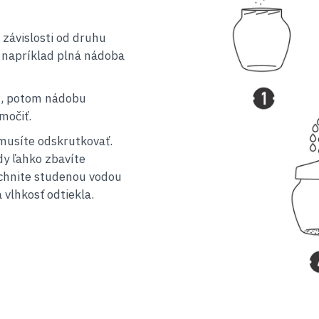
 závislosti od druhu
, napríklad plná nádoba
u, potom nádobu
močiť.
musíte odskrutkovať.
dy ľahko zbavíte
chnite studenou vodou
 vlhkosť odtiekla.