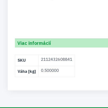
Viac informácií
Viac
2112432608841
SKU
informácií
0.500000
Váha [kg]