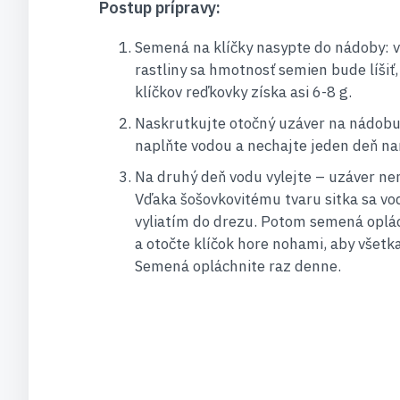
Postup prípravy:
Semená na klíčky nasypte do nádoby: v
rastliny sa hmotnosť semien bude líšiť
klíčkov reďkovky získa asi 6-8 g.​
Naskrutkujte otočný uzáver na nádob
naplňte vodou a nechajte jeden deň na
Na druhý deň vodu vylejte – uzáver ne
Vďaka šošovkovitému tvaru sitka sa vo
vyliatím do drezu. Potom semená oplá
a otočte klíčok hore nohami, aby všetka
Semená opláchnite raz denne.