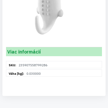
Viac informácií
Viac
235907558799286
informácií
0.030000