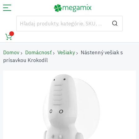
Domov
Domácnosť
Vešiaky
Nástenný vešiak s
prísavkou Krokodíl
Preskočiť
na
koniec
galérie
obrázkov