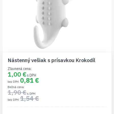
Preskočiť
na
Nástenný vešiak s prísavkou Krokodíl
začiatok
galérie
Zľavnená cena
obrázkov
1,00 €
0,81 €
Bežná cena
1,90 €
1,54 €