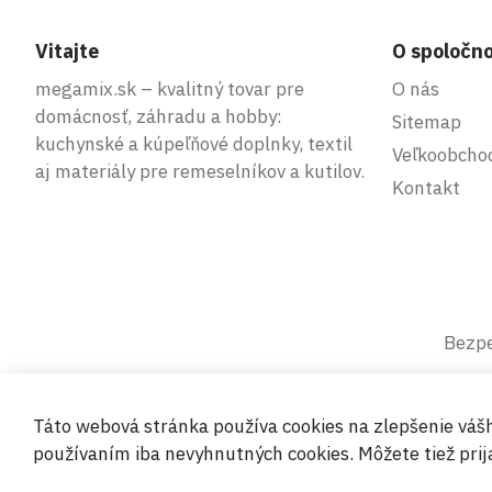
Vitajte
O spoločno
megamix.sk – kvalitný tovar pre
O nás
domácnosť, záhradu a hobby:
Sitemap
kuchynské a kúpeľňové doplnky, textil
Veľkoobcho
aj materiály pre remeselníkov a kutilov.
Kontakt
Bezpe
Táto webová stránka používa cookies na zlepšenie váš
používaním iba nevyhnutných cookies. Môžete tiež prija
© 2019-2026 Megamix s.r.o.