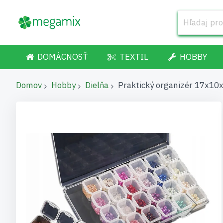
DOMÁCNOSŤ
TEXTIL
HOBBY
Domov
Hobby
Dielňa
Praktický organizér 17x10x
Preskočiť
na
koniec
galérie
obrázkov