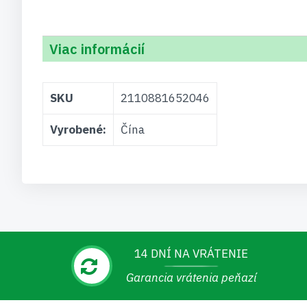
Viac informácií
Viac
SKU
2110881652046
informácií
Vyrobené:
Čína
14 DNÍ NA VRÁTENIE
Garancia vrátenia peňazí