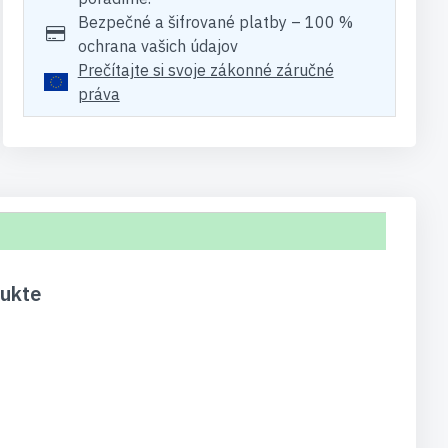
Bezpečné a šifrované platby – 100 %
ochrana vašich údajov
Prečítajte si svoje zákonné záručné
práva
dukte