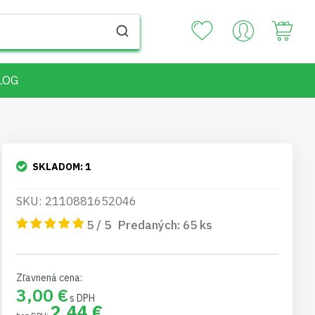
Your
LOG
SKLADOM:
1
SKU: 2110881652046
5 / 5
Predaných:
65
ks
Zľavnená cena
3,00 €
2,44 €