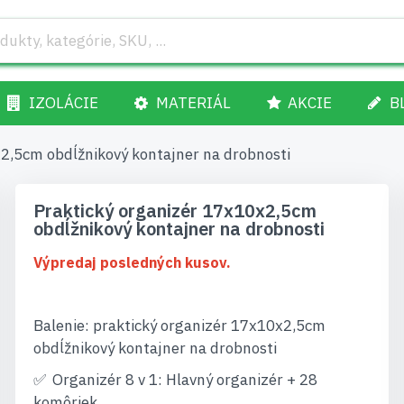
IZOLÁCIE
MATERIÁL
AKCIE
B
2,5cm obdĺžnikový kontajner na drobnosti
Praktický organizér 17x10x2,5cm
obdĺžnikový kontajner na drobnosti
Výpredaj posledných kusov.
Balenie: praktický organizér 17x10x2,5cm
obdĺžnikový kontajner na drobnosti
Organizér 8 v 1: Hlavný organizér + 28
komôriek.