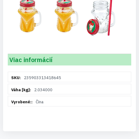
Viac informácií
Viac
235903313418645
informácií
2.034000
Čína