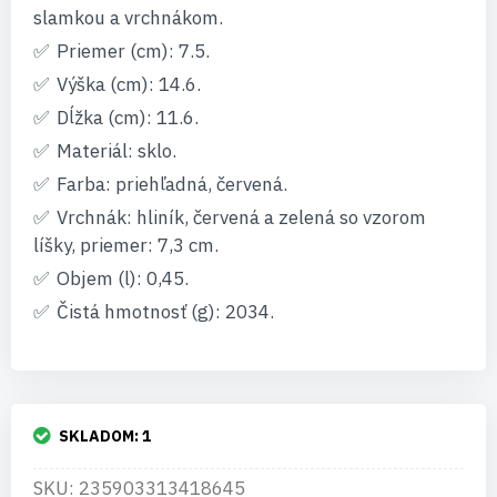
slamkou a vrchnákom.
Priemer (cm): 7.5.
Výška (cm): 14.6.
Dĺžka (cm): 11.6.
Materiál: sklo.
Farba: priehľadná, červená.
Vrchnák: hliník, červená a zelená so vzorom
líšky, priemer: 7,3 cm.
Objem (l): 0,45.
Čistá hmotnosť (g): 2034.
SKLADOM:
1
SKU: 235903313418645