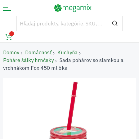
Domov
Domácnosť
Kuchyňa
Poháre šálky hrnčeky
Sada pohárov so slamkou a
vrchnákom Fox 450 ml 6ks
Preskočiť
na
koniec
galérie
obrázkov