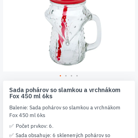
Preskočiť
na
Sada pohárov so slamkou a vrchnákom
začiatok
Fox 450 ml 6ks
galérie
obrázkov
Balenie: Sada pohárov so slamkou a vrchnákom
Fox 450 ml 6ks
Počet prvkov: 6.
Sada obsahuje: 6 sklenených pohárov so