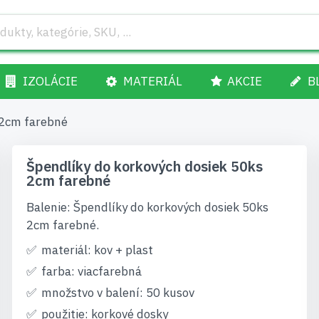
IZOLÁCIE
MATERIÁL
AKCIE
B
 2cm farebné
Špendlíky do korkových dosiek 50ks
2cm farebné
Balenie: Špendlíky do korkových dosiek 50ks
2cm farebné.
materiál: kov + plast
farba: viacfarebná
množstvo v balení: 50 kusov
použitie: korkové dosky