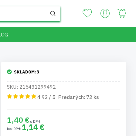
Your
LOG
SKLADOM:
3
SKU: 215431299492
4.92 / 5
Predaných:
72
ks
1,40 €
1,14 €