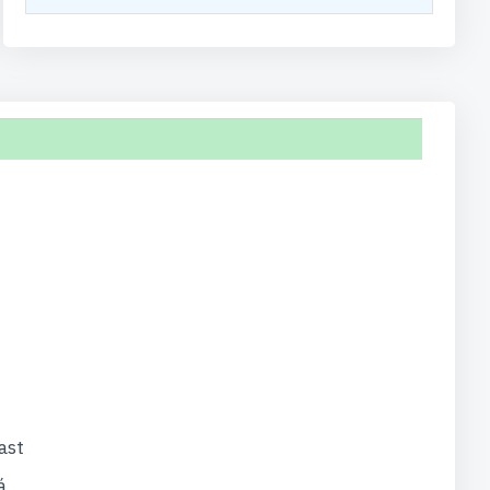
ast
á