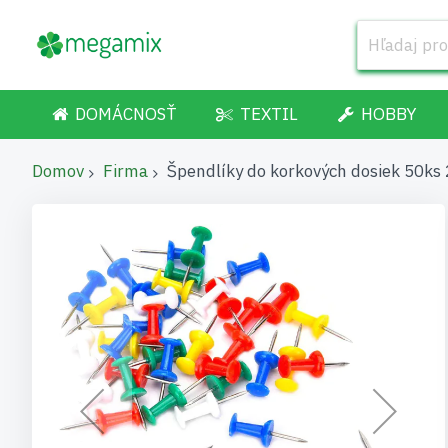
DOMÁCNOSŤ
TEXTIL
HOBBY
Domov
Firma
Špendlíky do korkových dosiek 50ks
Preskočiť
na
koniec
galérie
obrázkov