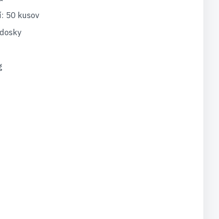
í: 50 kusov
 dosky
g