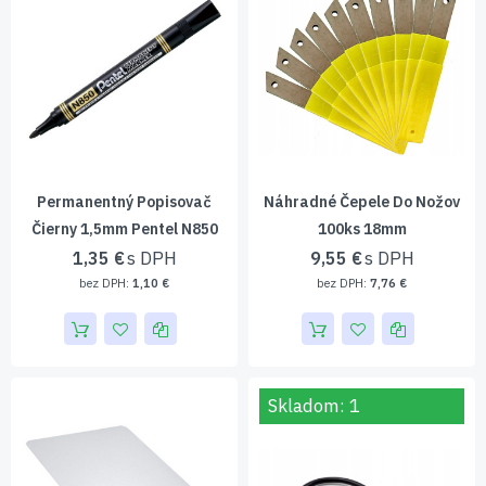
Permanentný Popisovač
Náhradné Čepele Do Nožov
Čierny 1,5mm Pentel N850
100ks 18mm
1,35 €
9,55 €
1,10 €
7,76 €
Skladom: 1