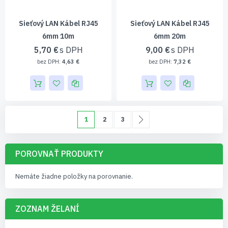
Sieťový LAN Kábel RJ45
Sieťový LAN Kábel RJ45
6mm 10m
6mm 20m
5,70 €
9,00 €
4,63 €
7,32 €
Page
Momentálne čítate stránku
Page
Page
Page
Pokračovať
1
2
3
POROVNAŤ PRODUKTY
Nemáte žiadne položky na porovnanie.
ZOZNAM ŽELANÍ