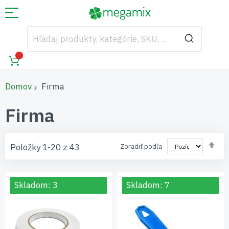
Domov
Firma
Firma
Nas
Položky
1
-
20
z
43
Zoradiť podľa
zos
sm
Skladom: 3
Skladom: 7