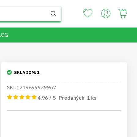
Your
LOG
SKLADOM:
1
SKU: 219899939967
4.96 / 5
Predaných:
1
ks