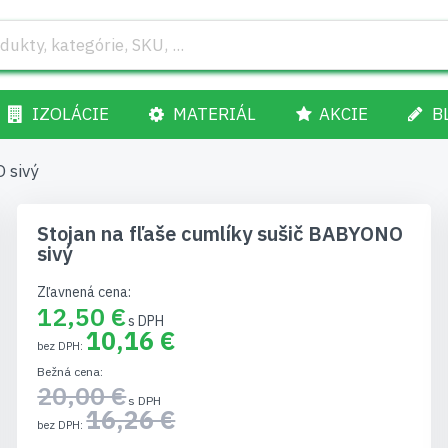
IZOLÁCIE
MATERIÁL
AKCIE
B
 sivý
Stojan na fľaše cumlíky sušič BABYONO
sivý
Zľavnená cena
12,50 €
10,16 €
Bežná cena
20,00 €
16,26 €