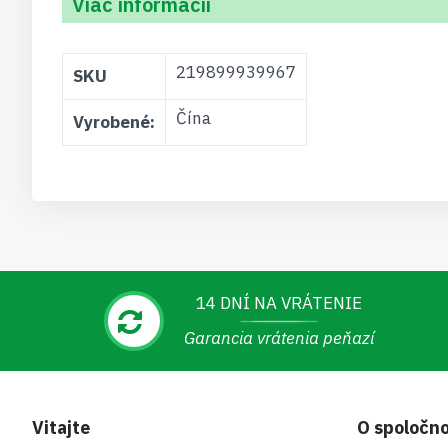
Viac informácií
Viac
219899939967
SKU
informácií
Čína
Vyrobené:
14 DNÍ NA VRÁTENIE
Garancia vrátenia peňazí
Vitajte
O spoločno