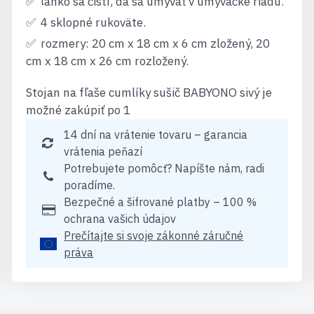
ľahko sa čistí, dá sa umývať v umývačke riadu.
4 sklopné rukoväte.
rozmery: 20 cm x 18 cm x 6 cm zložený, 20
cm x 18 cm x 26 cm rozložený.
Stojan na fľaše cumlíky sušič BABYONO sivý je
možné zakúpiť po 1
14 dní na vrátenie tovaru – garancia
vrátenia peňazí
Potrebujete pomôcť? Napíšte nám, radi
poradíme.
Bezpečné a šifrované platby – 100 %
ochrana vašich údajov
Prečítajte si svoje zákonné záručné
práva