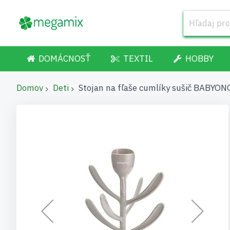
DOMÁCNOSŤ
TEXTIL
HOBBY
Domov
Deti
Stojan na fľaše cumlíky sušič BABYONO
Preskočiť
na
koniec
galérie
obrázkov