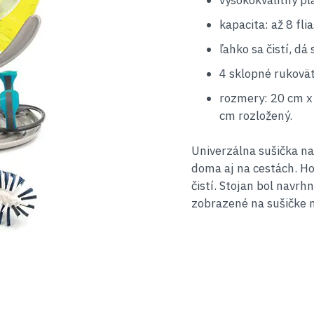
vysokokvalitný pl
kapacita: až 8 flia
ľahko sa čistí, d
4 sklopné rukovät
rozmery: 20 cm x
cm rozložený.
Univerzálna sušička n
doma aj na cestách. Hod
čistí. Stojan bol navrh
zobrazené na sušičke n