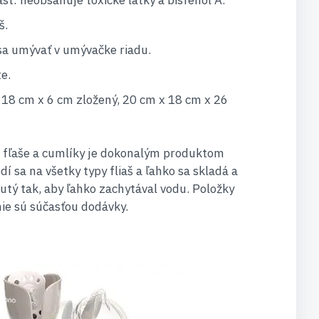
ast: neobsahuje toxické látky a bisfenol A.
š.
á sa umývať v umývačke riadu.
e.
 18 cm x 6 cm zložený, 20 cm x 18 cm x 26
a fľaše a cumlíky je dokonalým produktom
í sa na všetky typy fliaš a ľahko sa skladá a
nutý tak, aby ľahko zachytával vodu. Položky
ie sú súčasťou dodávky.