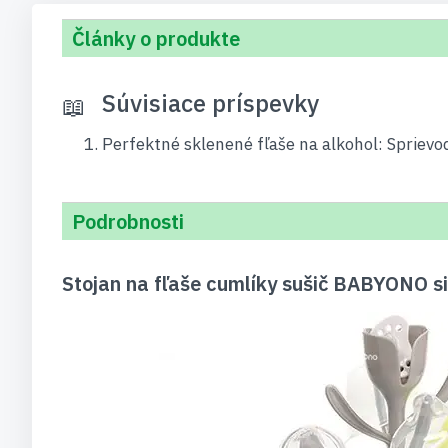
Články o produkte
Súvisiace príspevky
Perfektné sklenené fľaše na alkohol: Spriev
Podrobnosti
Stojan na fľaše cumlíky sušič BABYONO s