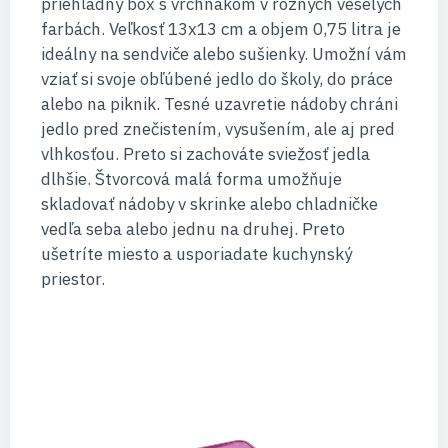
priehľadný box s vrchnákom v rôznych veselých
farbách. Veľkosť 13x13 cm a objem 0,75 litra je
ideálny na sendviče alebo sušienky. Umožní vám
vziať si svoje obľúbené jedlo do školy, do práce
alebo na piknik. Tesné uzavretie nádoby chráni
jedlo pred znečistením, vysušením, ale aj pred
vlhkosťou. Preto si zachováte sviežosť jedla
dlhšie. Štvorcová malá forma umožňuje
skladovať nádoby v skrinke alebo chladničke
vedľa seba alebo jednu na druhej. Preto
ušetríte miesto a usporiadate kuchynský
priestor.