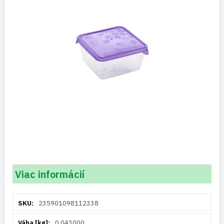
Viac informácií
Viac
235901098112338
informácií
0.043000