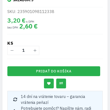
SKLADOM:
3
SKU: 235901098112338
3,20 €
2,60 €
KS
PRIDAŤ DO KOŠÍKA
14 dní na vrátenie tovaru – garancia
vrátenia peňazí
Potrebujete pomôcť? Napíšte nám, radi