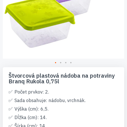
Preskočiť
na
Štvorcová plastová nádoba na potraviny
začiatok
Branq Rukola 0,75l
galérie
obrázkov
Počet prvkov: 2.
Sada obsahuje: nádobu, vrchnák.
Výška (cm): 6,5.
Dĺžka (cm): 14.
Šírka (cm): 14.