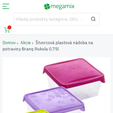
Domov
Akcie
Štvorcová plastová nádoba na
potraviny Branq Rukola 0,75l
Preskočiť
na
koniec
galérie
obrázkov