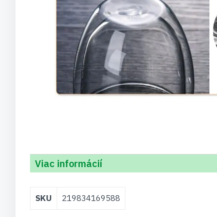
Viac informácií
Viac
SKU
219834169588
informácií