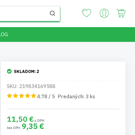
Your
LOG
SKLADOM:
2
SKU: 219834169588
4.78 / 5
Predaných:
3
ks
11,50 €
9,35 €