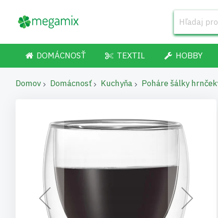
DOMÁCNOSŤ
TEXTIL
HOBBY
Domov
Domácnosť
Kuchyňa
Poháre šálky hrnček
Preskočiť
na
koniec
galérie
obrázkov