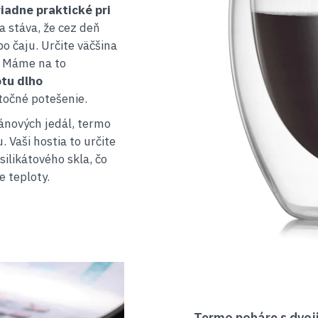
iadne praktické pri
a stáva, že cez deň
o čaju. Určite väčšina
. Máme na to
otu dlho
točné potešenie.
ánových jedál, termo
 Vaši hostia to určite
ilikátového skla, čo
 teploty.
Termo poháre s dvoj