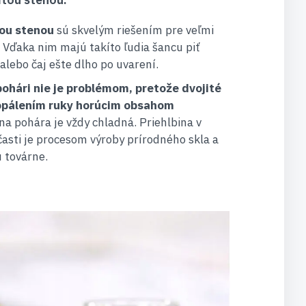
tou stenou
sú skvelým riešením pre veľmi
Vďaka nim majú takíto ľudia šancu piť
alebo čaj ešte dlho po uvarení.
ohári nie je problémom, pretože dvojité
popálením ruky horúcim obsahom
na pohára je vždy chladná. Priehlbina v
časti je procesom výroby prírodného skla a
 továrne.