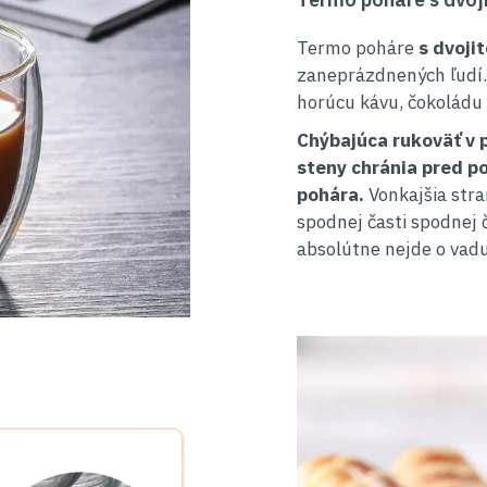
Termo poháre
s dvoji
zaneprázdnených ľudí. 
horúcu kávu, čokoládu 
Chýbajúca rukoväť v p
steny chránia pred 
pohára.
Vonkajšia stra
spodnej časti spodnej 
absolútne nejde o vadu