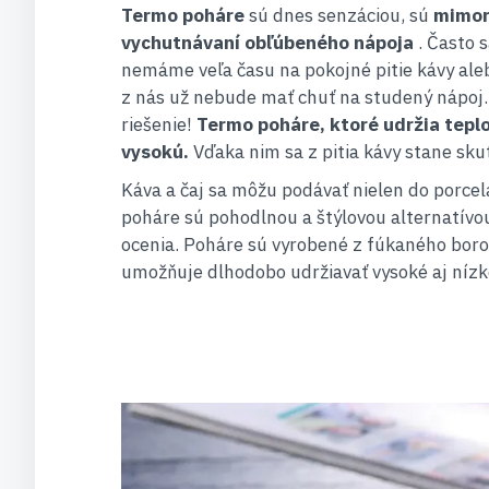
Termo poháre
sú dnes senzáciou, sú
mimor
vychutnávaní obľúbeného nápoja
. Často s
nemáme veľa času na pokojné pitie kávy aleb
z nás už nebude mať chuť na studený nápoj
riešenie!
Termo poháre, ktoré udržia tepl
vysokú.
Vďaka nim sa z pitia kávy stane sku
Káva a čaj sa môžu podávať nielen do porcel
poháre sú pohodlnou a štýlovou alternatívou.
ocenia. Poháre sú vyrobené z fúkaného boros
umožňuje dlhodobo udržiavať vysoké aj nízke