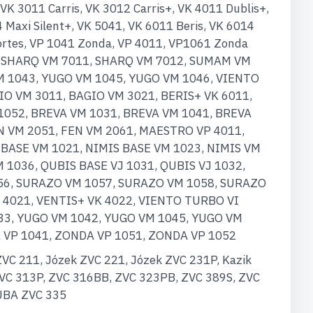
VK 3011 Carris, VK 3012 Carris+, VK 4011 Dublis+,
 Maxi Silent+, VK 5041, VK 6011 Beris, VK 6014
ortes, VP 1041 Zonda, VP 4011, VP1061 Zonda
4, SHARQ VM 7011, SHARQ VM 7012, SUMAM VM
 1043, YUGO VM 1045, YUGO VM 1046, VIENTO
IO VM 3011, BAGIO VM 3021, BERIS+ VK 6011,
1052, BREVA VM 1031, BREVA VM 1041, BREVA
N VM 2051, FEN VM 2061, MAESTRO VP 4011,
 BASE VM 1021, NIMIS BASE VM 1023, NIMIS VM
 1036, QUBIS BASE VJ 1031, QUBIS VJ 1032,
56, SURAZO VM 1057, SURAZO VM 1058, SURAZO
K 4021, VENTIS+ VK 4022, VIENTO TURBO VI
2033, YUGO VM 1042, YUGO VM 1045, YUGO VM
 VP 1041, ZONDA VP 1051, ZONDA VP 1052
C 211, Józek ZVC 221, Józek ZVC 231P, Kazik
 ZVC 313P, ZVC 316BB, ZVC 323PB, ZVC 389S, ZVC
UBA ZVC 335