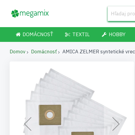
DOMÁCNOSŤ
TEXTIL
HOBBY
Domov
Domácnosť
AMICA ZELMER syntetické vrecká
Preskočiť
na
koniec
galérie
obrázkov