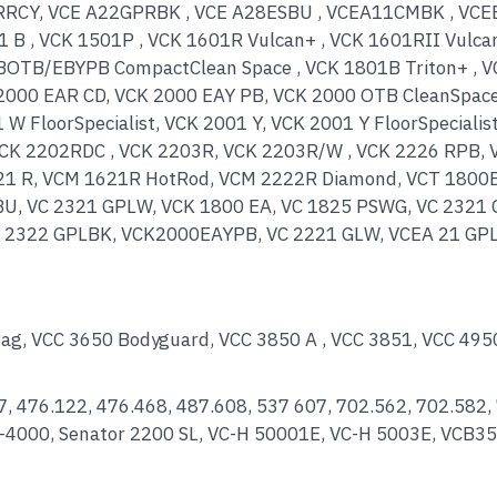
RCY, VCE A22GPRBK , VCE A28ESBU , VCEA11CMBK , VCEB
 , VCK 1501P , VCK 1601R Vulcan+ , VCK 1601RII Vulcan
TB/EBYPB CompactClean Space , VCK 1801B Triton+ , V
2000 EAR CD, VCK 2000 EAY PB, VCK 2000 OTB CleanSpace
1 W FloorSpecialist, VCK 2001 Y, VCK 2001 Y FloorSpeciali
CK 2202RDC , VCK 2203R, VCK 2203R/W , VCK 2226 RPB,
 R, VCM 1621R HotRod, VCM 2222R Diamond, VCT 1800EA,
U, VC 2321 GPLW, VCK 1800 EA, VC 1825 PSWG, VC 2321
 2322 GPLBK, VCK2000EAYPB, VC 2221 GLW, VCEA 21 GPLR
Bag, VCC 3650 Bodyguard, VCC 3850 A , VCC 3851, VCC 49
 476.122, 476.468, 487.608, 537 607, 702.562, 702.582, 
0-4000, Senator 2200 SL, VC-H 50001E, VC-H 5003E, VCB