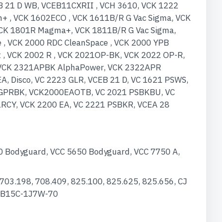
 21 D WB, VCEB11CXRII , VCH 3610, VCK 1222
+ , VCK 1602ECO , VCK 1611B/R G Vac Sigma, VCK
CK 1801R Magma+, VCK 1811B/R G Vac Sigma,
 , VCK 2000 RDC CleanSpace , VCK 2000 YPB
st , VCK 2002 R , VCK 2021OP-BK, VCK 2022 OP-R,
 VCK 2321APBK AlphaPower, VCK 2322APR
 Disco, VC 2223 GLR, VCEB 21 D, VC 1621 PSWS,
 GPRBK, VCK2000EAOTB, VC 2021 PSBKBU, VC
CY, VCK 2200 EA, VC 2221 PSBKR, VCEA 28
50 Bodyguard, VCC 5650 Bodyguard, VCC 7750 A,
703.198, 708.409, 825.100, 825.625, 825.656, CJ
35B15C-1J7W-70