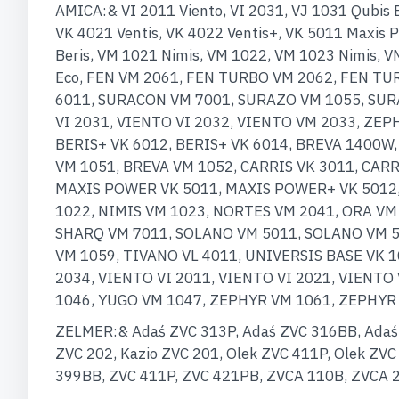
AMICA:& VI 2011 Viento, VI 2031, VJ 1031 Qubis B
VK 4021 Ventis, VK 4022 Ventis+, VK 5011 Maxis P
Beris, VM 1021 Nimis, VM 1022, VM 1023 Nimis, 
Eco, FEN VM 2061, FEN TURBO VM 2062, FEN TU
6011, SURACON VM 7001, SURAZO VM 1055, SUR
VI 2031, VIENTO VI 2032, VIENTO VM 2033, ZE
BERIS+ VK 6012, BERIS+ VK 6014, BREVA 1400W
VM 1051, BREVA VM 1052, CARRIS VK 3011, CARR
MAXIS POWER VK 5011, MAXIS POWER+ VK 5012, 
1022, NIMIS VM 1023, NORTES VM 2041, ORA VM 
SHARQ VM 7011, SOLANO VM 5011, SOLANO VM 
VM 1059, TIVANO VL 4011, UNIVERSIS BASE VK 1
2034, VIENTO VI 2011, VIENTO VI 2021, VIENTO
1046, YUGO VM 1047, ZEPHYR VM 1061, ZEPHYR
ZELMER:& Adaś ZVC 313P, Adaś ZVC 316BB, Adaś 
ZVC 202, Kazio ZVC 201, Olek ZVC 411P, Olek ZV
399BB, ZVC 411P, ZVC 421PB, ZVCA 110B, ZVCA