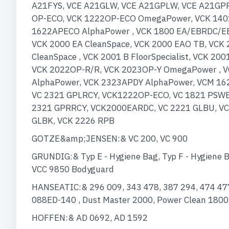
A21FYS, VCE A21GLW, VCE A21GPLW, VCE A21GPR
OP-ECO, VCK 1222OP-ECO OmegaPower, VCK 1401 B
1622APECO AlphaPower , VCK 1800 EA/EBRDC/EBO
VCK 2000 EA CleanSpace, VCK 2000 EAO TB, VCK 
CleanSpace , VCK 2001 B FloorSpecialist, VCK 200
VCK 2022OP-R/R, VCK 2023OP-Y OmegaPower , V
AlphaPower, VCK 2323APDY AlphaPower, VCM 1621
VC 2321 GPLRCY, VCK1222OP-ECO, VC 1821 PSWB
2321 GPRRCY, VCK2000EARDC, VC 2221 GLBU, VC
GLBK, VCK 2226 RPB
GOTZE&amp;JENSEN:& VC 200, VC 900
GRUNDIG:& Typ E - Hygiene Bag, Typ F - Hygiene 
VCC 9850 Bodyguard
HANSEATIC:& 296 009, 343 478, 387 294, 474 477,
088ED-140 , Dust Master 2000, Power Clean 180
HOFFEN:& AD 0692, AD 1592