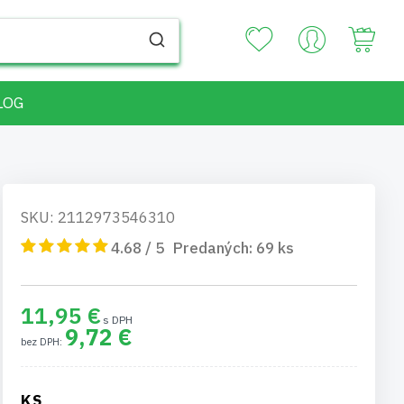
Your
LOG
SKU: 2112973546310
4.68 / 5
Predaných:
69
ks
11,95 €
9,72 €
KS