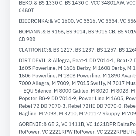
BEKO:& BS 1330 C, BS 1430 C, VCC 34801AW, VCC
6480T
BIEDRONKA:& VC 1600, VC 5516, VC 5554, VC 556
BOMANN:& B 9158, BS 9014, BS 9015 CB, BS 9019 C
CD 988
CLATRONIC:& BS 1217, BS 1237, BS 1257, BS 1268,
DIRT DEVIL:& Allegra, Beat-1 DD 7014-1, Beat-2
1605 Powerline, M 1606 Derby, M 1608 Derby, M 
1806 Powerline, M 1808 Powerline, M 1890 Avanty
7000 Allegra, M 7009, M 7015 Swiffy, M 7017 Mu
– EQU Silence, M 8000 Galileo, M 8020, M 8028, M
Popster BG-9 DD 7014-9, Power Line M 1605, Powe
Rebel 72 DD 7070-3, Rebel 72HE DD 7070-0, Rebe
Bagline, M 7098, M 3210, M 7011-7 Skuppy, M 70
GORENJE:& GB 2, VC 1411B, VC 1621DPR DeltaPo
RoPower, VC 2221RPW RoPower, VC 2222RPBU Ro