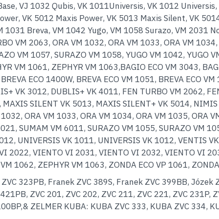
ase, VJ 1032 Qubis, VK 1011Universis, VK 1012 Universis, 
ower, VK 5012 Maxis Power, VK 5013 Maxis Silent, VK 5014
VM 1031 Breva, VM 1042 Yugo, VM 1058 Surazo, VM 2031 N
RBO VM 2063, ORA VM 1032, ORA VM 1033, ORA VM 103
AZO VM 1057, SURAZO VM 1058, YUGO VM 1042, YUGO VM
PHYR VM 1061, ZEPHYR VM 1063,BAGIO ECO VM 3043, BAG
, BREVA ECO 1400W, BREVA ECO VM 1051, BREVA ECO VM 
IS+ VK 3012, DUBLIS+ VK 4011, FEN TURBO VM 2062, FE
MAXIS SILENT VK 5013, MAXIS SILENT+ VK 5014, NIMIS
1032, ORA VM 1033, ORA VM 1034, ORA VM 1035, ORA VM
5021, SUMAM VM 6011, SURAZO VM 1055, SURAZO VM 10
012, UNIVERSIS VK 1011, UNIVERSIS VK 1012, VENTIS V
 VI 2022, VIENTO VI 2031, VIENTO VI 2032, VIENTO VI 
 VM 1062, ZEPHYR VM 1063, ZONDA ECO VP 1061, ZONDA
ZVC 323PB, Franek ZVC 389S, Franek ZVC 399BB, Józek ZV
C 421PB, ZVC 201, ZVC 202, ZVC 211, ZVC 221, ZVC 231P,
 200BP,& ZELMER KUBA: KUBA ZVC 333, KUBA ZVC 334, K