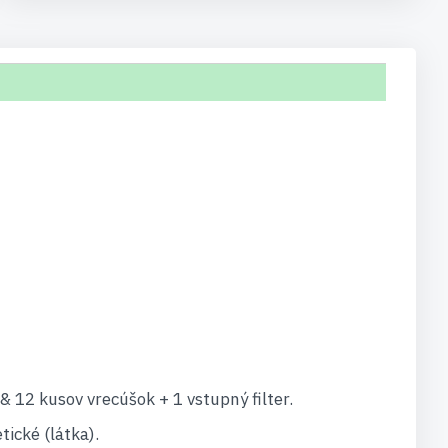
& 12 kusov vrecúšok + 1 vstupný filter.
tické (látka).