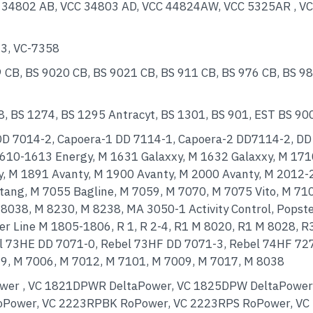
 34802 AB, VCC 34803 AD, VCC 44824AW, VCC 5325AR , VC
3, VC-7358
B, BS 9020 CB, BS 9021 CB, BS 911 CB, BS 976 CB, BS 985
 BS 1274, BS 1295 Antracyt, BS 1301, BS 901, EST BS 900
 DD 7014-2, Capoera-1 DD 7114-1, Capoera-2 DD7114-2, DD
1610-1613 Energy, M 1631 Galaxxy, M 1632 Galaxxy, M 171
, M 1891 Avanty, M 1900 Avanty, M 2000 Avanty, M 2012-
stang, M 7055 Bagline, M 7059, M 7070, M 7075 Vito, M 
 8038, M 8230, M 8238, MA 3050-1 Activity Control, Pops
r Line M 1805-1806, R 1, R 2-4, R1 M 8020, R1 M 8028, R
l 73HE DD 7071-0, Rebel 73HF DD 7071-3, Rebel 74HF 727
99, M 7006, M 7012, M 7101, M 7009, M 7017, M 8038
wer , VC 1821DPWR DeltaPower, VC 1825DPW DeltaPower
Power, VC 2223RPBK RoPower, VC 2223RPS RoPower, VC