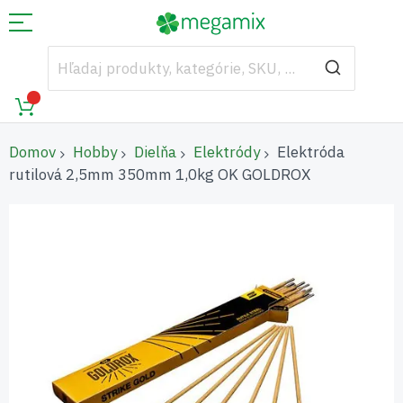
Domov
Hobby
Dielňa
Elektródy
Elektróda
rutilová 2,5mm 350mm 1,0kg OK GOLDROX
Preskočiť
na
koniec
galérie
obrázkov