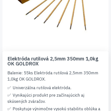
Preskočiť
na
Elektróda rutilová 2,5mm 350mm 1,0kg
začiatok
OK GOLDROX
galérie
obrázkov
Balenie: 55ks Elektróda rutilová 2,5mm 350mm
1,0kg OK GOLDROX.
Univerzálna rutilová elektróda.
Vynikajúci produkt pre začínajúcich aj
skúsených zváračov.
Poskytuje výnimočne vysokú stabilitu oblúka a