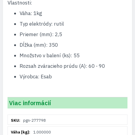
Vlastnosti:
Váha: 1kg
Typ elektródy: rutil
Priemer (mm): 2,5
Dĺžka (mm): 350
Množstvo v balení (ks): 55
Rozsah zváracieho prúdu (A): 60 - 90
Výrobca: Esab
Viac informácií
Viac
pgn-277798
informácií
1.000000