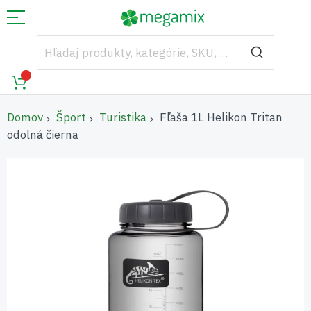
Domov
Šport
Turistika
Fľaša 1L Helikon Tritan
odolná čierna
Preskočiť
na
koniec
galérie
obrázkov