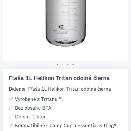
Preskočiť
na
Fľaša 1L Helikon Tritan odolná čierna
začiatok
galérie
Balenie: Fľaša 1L Helikon Tritan odolná čierna
obrázkov
Vyrobené z Tritanu ™.
Bez obsahu BPA.
Objem: 1 liter.
Kompatibilné s Camp Cup a Essential Kitbag®.