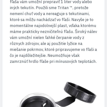
fľaša vám umožní prepraviť 1 liter vody alebo
iných tekutín. Použili sme Tritan ™, pretože
nemení chuť vody a nereaguje s tekutinami,
ktoré sa môžu nachádzať vo fľaši. Navyše je to
momentálne najodolnejší plast, vďaka ktorému
máme prakticky nezničiteľnú fľašu. Široký nálev
vám umožní nielen ľahké čerpanie vody z
rôznych zdrojov, ale aj použitie lyžice na
miešanie pokrmov, ktoré pripravujeme vo fľaši a
čo je najdôležitejšie. Neumožňuje však
zamrznúť hrdlo fľaše pri mínusových teplotách.