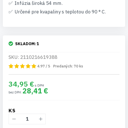
Infúzia široká 54 mm.
Určené pre kvapaliny s teplotou do 90 ° C.
SKLADOM:
1
SKU: 2110216619388
4.97 / 5
Predaných:
70
ks
34,95 €
28,41 €
KS