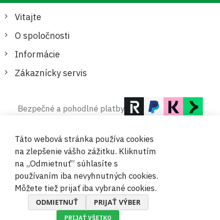
Vitajte
O spoločnosti
Informácie
Zákaznícky servis
Bezpečné a pohodlné platby
Táto webová stránka používa cookies
na zlepšenie vášho zážitku. Kliknutím
na „Odmietnuť“ súhlasíte s
používaním iba nevyhnutných cookies.
© 2019-2026 Megamix s.r.o.
Môžete tiež prijať iba vybrané cookies.
ODMIETNUŤ
PRIJAŤ VÝBER
PRIJAŤ VŠETKO