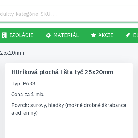
IZOLÁCIE
MATERIÁL
AKCIE
B
yč 25x20mm
Hliníková plochá lišta tyč 25x20mm
Typ: PA38
Cena za 1 mb.
Povrch: surový, hladký (možné drobné škrabance
a odreniny)