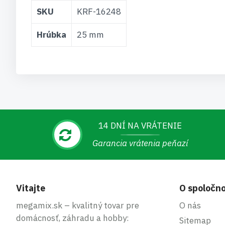
Viac
SKU
KRF-16248
informácií
Hrúbka
25 mm
14 DNÍ NA VRÁTENIE
Garancia vrátenia peňazí
Vitajte
O spoločno
megamix.sk – kvalitný tovar pre
O nás
domácnosť, záhradu a hobby:
Sitemap