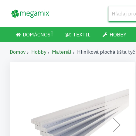
DOMÁCNOSŤ
TEXTIL
HOBBY
Domov
Hobby
Materiál
Hliníková plochá lišta t
Preskočiť
na
koniec
galérie
obrázkov