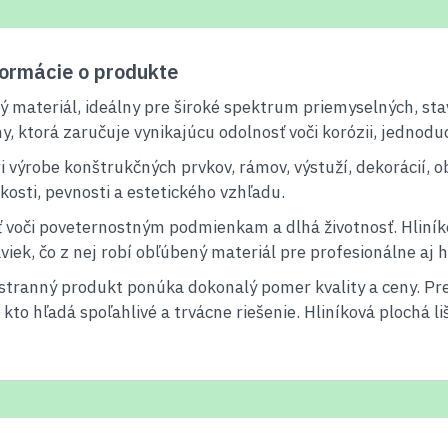
formácie o produkte
livý materiál, ideálny pre široké spektrum priemyselných, s
iny, ktorá zaručuje vynikajúcu odolnosť voči korózii, jednod
ri výrobe konštrukčných prvkov, rámov, výstuží, dekorácií, 
kosti, pevnosti a estetického vzhľadu.
 voči poveternostným podmienkam a dlhá životnosť. Hliníko
viek, čo z nej robí obľúbený materiál pre profesionálne aj 
stranný produkt ponúka dokonalý pomer kvality a ceny. Pr
 kto hľadá spoľahlivé a trvácne riešenie. Hliníková plochá l