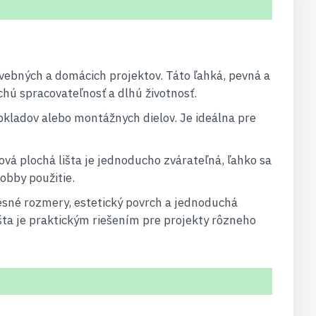
tavebných a domácich projektov. Táto ľahká, pevná a
uchú spracovateľnosť a dlhú životnosť.
obkladov alebo montážnych dielov. Je ideálna pre
vá plochá lišta je jednoducho zvárateľná, ľahko sa
hobby použitie.
esné rozmery, estetický povrch a jednoduchá
išta je praktickým riešením pre projekty rôzneho