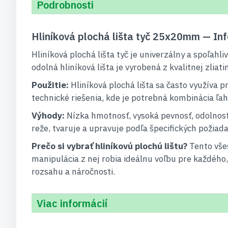
Podrobnosti
Hliníková plochá lišta tyč 25x20mm — In
Hliníková plochá lišta tyč je univerzálny a spoľah
odolná hliníková lišta je vyrobená z kvalitnej zliat
Použitie:
Hliníková plochá lišta sa často využíva p
technické riešenia, kde je potrebná kombinácia ľah
Výhody:
Nízka hmotnosť, vysoká pevnosť, odolnosť
reže, tvaruje a upravuje podľa špecifických požiada
Prečo si vybrať hliníkovú plochú lištu?
Tento vše
manipulácia z nej robia ideálnu voľbu pre každého,
rozsahu a náročnosti.
Viac informácií