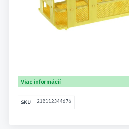
Viac informácií
Viac
218112344676
SKU
informácií