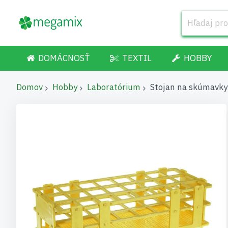
DOMÁCNOSŤ
TEXTIL
HOBBY
Domov
Hobby
Laboratórium
Stojan na skúmavky 
Preskočiť
na
koniec
galérie
obrázkov