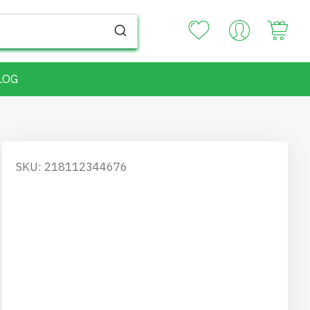
Your
LOG
SKU: 218112344676