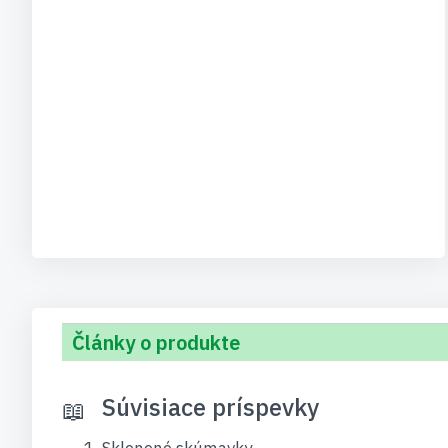
Články o produkte
Súvisiace príspevky
Sklenené skúmavky