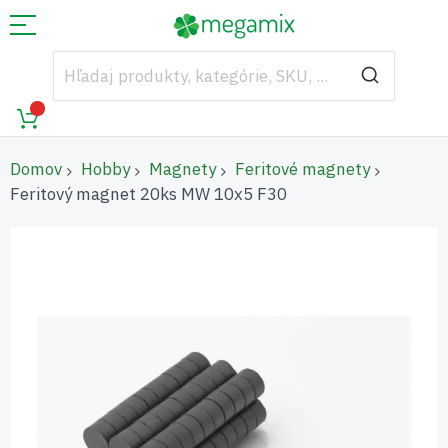
Domov
Hobby
Magnety
Feritové magnety
Feritový magnet 20ks MW 10x5 F30
Preskočiť
na
koniec
galérie
obrázkov