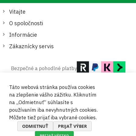
Vitajte
O spoločnosti
Informácie
Zákaznícky servis
Bezpečné a pohodlné platby
Táto webová stránka používa cookies
na zlepšenie vášho zážitku. Kliknutím
na „Odmietnuť“ súhlasíte s
používaním iba nevyhnutných cookies.
© 2019-2026 Megamix s.r.o.
Môžete tiež prijať iba vybrané cookies.
ODMIETNUŤ
PRIJAŤ VÝBER
PRIJAŤ VŠETKO