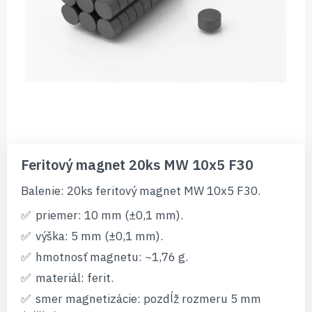
Preskočiť
na
Feritový magnet 20ks MW 10x5 F30
začiatok
galérie
Balenie: 20ks feritový magnet MW 10x5 F30.
obrázkov
priemer: 10 mm (±0,1 mm).
výška: 5 mm (±0,1 mm).
hmotnosť magnetu: ~1,76 g.
materiál: ferit.
smer magnetizácie: pozdĺž rozmeru 5 mm