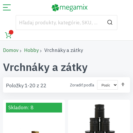
Domov
Hobby
Vrchnáky a zátky
Vrchnáky a zátky
Nas
Položky
1
-
20
z
22
Zoradiť podľa
zos
sm
Skladom: 8