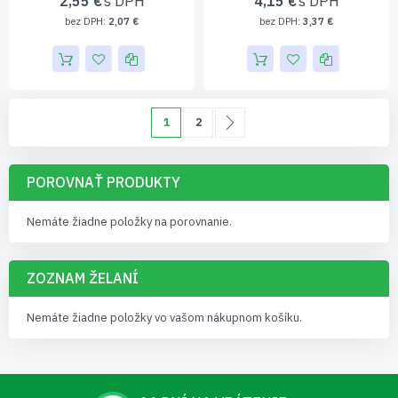
2,55 €
4,15 €
2,07 €
3,37 €
Page
Momentálne čítate stránku
Page
Page
Pokračovať
1
2
POROVNAŤ PRODUKTY
Nemáte žiadne položky na porovnanie.
ZOZNAM ŽELANÍ
Nemáte žiadne položky vo vašom nákupnom košíku.