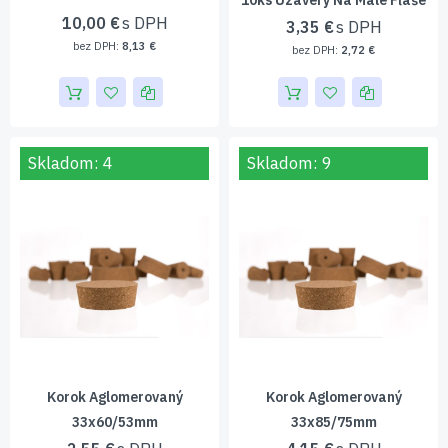
10ks Uzávery Na Malé Fľaše
10,00 €
3,35 €
8,13 €
2,72 €
Skladom: 4
Skladom: 9
Korok Aglomerovaný
Korok Aglomerovaný
33x60/53mm
33x85/75mm