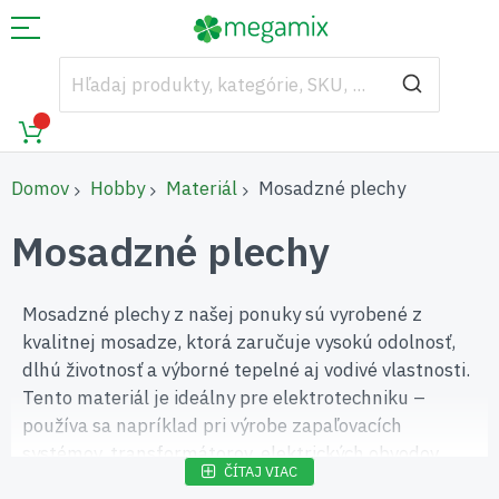
Domov
Hobby
Materiál
Mosadzné plechy
Mosadzné plechy
Mosadzné plechy z našej ponuky sú vyrobené z
kvalitnej mosadze, ktorá zaručuje vysokú odolnosť,
dlhú životnosť a výborné tepelné aj vodivé vlastnosti.
Tento materiál je ideálny pre elektrotechniku –
používa sa napríklad pri výrobe zapaľovacích
systémov, transformátorov, elektrických obvodov
ČÍTAJ VIAC
alebo kontaktov. Mosadz ako zliatina medi a zinku