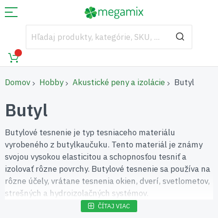
Domov
Hobby
Akustické peny a izolácie
Butyl
Butyl
Butylové tesnenie je typ tesniaceho materiálu
vyrobeného z butylkaučuku. Tento materiál je známy
svojou vysokou elasticitou a schopnosťou tesniť a
izolovať rôzne povrchy. Butylové tesnenie sa používa na
rôzne účely, vrátane tesnenia okien, dverí, svetlometov,
strešných a hydroizolačných systémov.
ČÍTAJ VIAC
Butylové tesnenie je dostupné vo forme pások, ktoré sa