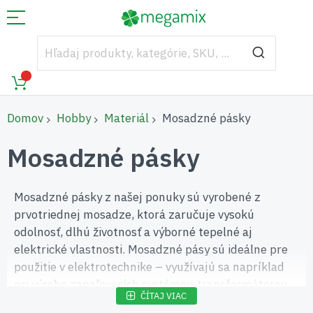
Domov
Hobby
Materiál
Mosadzné pásky
Mosadzné pásky
Mosadzné pásky z našej ponuky sú vyrobené z
prvotriednej mosadze, ktorá zaručuje vysokú
odolnosť, dlhú životnosť a výborné tepelné aj
elektrické vlastnosti. Mosadzné pásy sú ideálne pre
použitie v elektrotechnike – využívajú sa napríklad
pri výrobe zapaľovacích systémov, transformátorov
ČÍTAJ VIAC
alebo elektrických obvodov. Mosadz ako zliatina medi