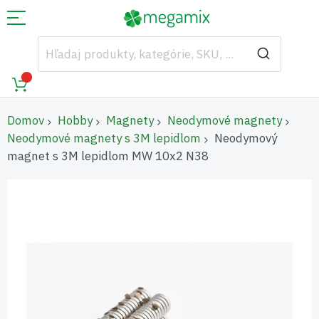
Domov
Hobby
Magnety
Neodymové magnety
Neodymové magnety s 3M lepidlom
Neodymový
magnet s 3M lepidlom MW 10x2 N38
Preskočiť
na
koniec
galérie
obrázkov