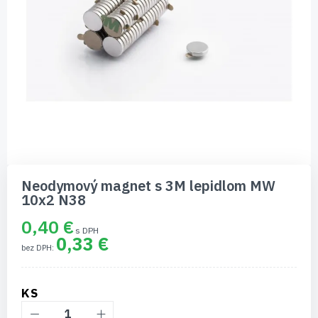
Preskočiť
na
Neodymový magnet s 3M lepidlom MW
začiatok
10x2 N38
galérie
obrázkov
0,40 €
0,33 €
KS