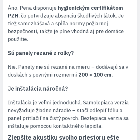
Áno. Pena disponuje
hygienickým certifikátom
PZH
, čo potvrdzuje absenciu škodlivých látok. Je
tiež samozhášavá a spĺňa normy požiarnej
bezpečnosti, takže je plne vhodná aj pre domáce
použitie.
Sú panely rezané z rolky?
Nie. Panely nie sú rezané na mieru – dodávajú sa v
doskách s pevnými rozmermi
200 × 100 cm
.
Je inštalácia náročná?
Inštalácia je veľmi jednoduchá. Samolepiaca verzia
nevyžaduje žiadne náradie – stačí odlepiť fóliu a
panel pritlačiť na čistý povrch. Bezlepiaca verzia sa
inštaluje pomocou kontaktného lepidla.
Zlepšite akustiku svojho priestoru ešte