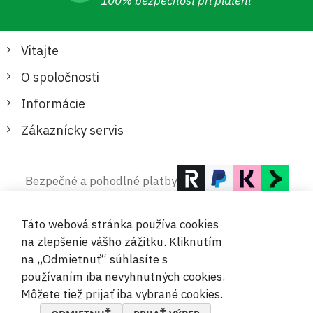
100% bezpečnosť pri platení
Vitajte
O spoločnosti
Informácie
Zákaznícky servis
Bezpečné a pohodlné platby
Táto webová stránka používa cookies
na zlepšenie vášho zážitku. Kliknutím
na „Odmietnuť“ súhlasíte s
používaním iba nevyhnutných cookies.
© 2019-2026 Megamix s.r.o.
Môžete tiež prijať iba vybrané cookies.