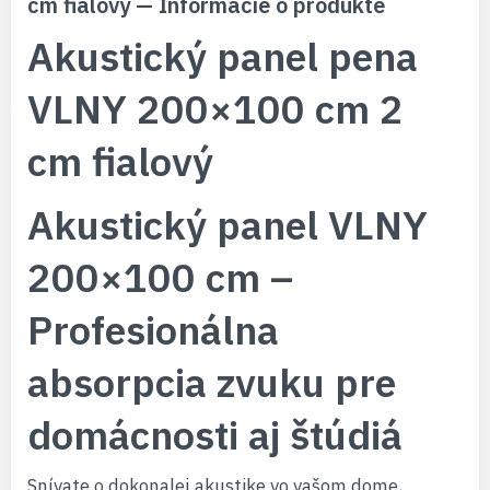
cm fialový — Informácie o produkte
Akustický panel pena
VLNY 200×100 cm 2
cm fialový
Akustický panel VLNY
200×100 cm –
Profesionálna
absorpcia zvuku pre
domácnosti aj štúdiá
Snívate o dokonalej akustike vo vašom dome,