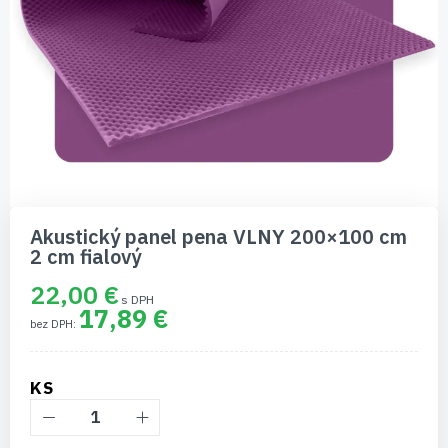
Preskočiť
na
Akustický panel pena VLNY 200×100 cm
začiatok
2 cm fialový
galérie
obrázkov
22,00 €
17,89 €
KS