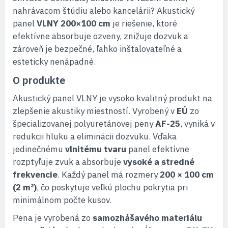
nahrávacom štúdiu alebo kancelárii? Akustický
panel
VLNY 200×100 cm
je riešenie, ktoré
efektívne absorbuje ozveny, znižuje dozvuk a
zároveň je bezpečné, ľahko inštalovateľné a
esteticky nenápadné.
O produkte
Akustický panel VLNY je vysoko kvalitný produkt na
zlepšenie akustiky miestností. Vyrobený v
EÚ
zo
špecializovanej polyuretánovej peny
AF-25
, vyniká v
redukcii hluku a eliminácii dozvuku. Vďaka
jedinečnému
vlnitému tvaru
panel efektívne
rozptyľuje zvuk a absorbuje
vysoké a stredné
frekvencie
. Každý panel má rozmery
200 × 100 cm
(2 m²)
, čo poskytuje veľkú plochu pokrytia pri
minimálnom počte kusov.
Pena je vyrobená zo
samozhášavého materiálu