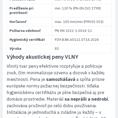
Predĺženie pri
min. 120 % (PN-EN ISO 1798)
pretrhnutí
Horľavosť
max. 100 mm/min (FMVSS 302)
Požiarna odolnosť
PN-EN 1021-1:2014-12
Hygienický certifikát
PZH B.BK.60111.0714.2024
Výroba
EÚ
Výhody akustickej peny VLNY
Vlnitý tvar peny efektívne rozptyľuje a pohlcuje
zvuk, čím minimalizuje ozvenu a dozvuk v každej
miestnosti. Pena je
samozhášavá
a spĺňa prísne
európske normy požiarnej bezpečnosti. Vďaka
hygienickému certifikátu je plne bezpečná aj pre
domáce prostredie. Materiál
sa nepráši a nedrobí
,
zachováva pružnosť po celú dobu používania.
Inštalácia je jednoduchá a zvládne ju každý – v