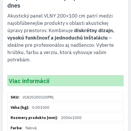
dnes
Akustický panel VLNY 200×100 cm patrí medzi
najobľúbenejšie produkty v oblasti akustickej
úpravy priestorov. Kombinuje
diskrétny dizajn,
vysokú funkčnosť a jednoduchú inštaláciu
–
ideálne pre profesionálov aj nadšencov. Vyberte
hrúbku, farbu a verziu, ktorá vyhovuje vašim
potrebám.
Viac informácií
Viac
VLN20200100PRL
informácií
0.001000
2000x1000
fialová