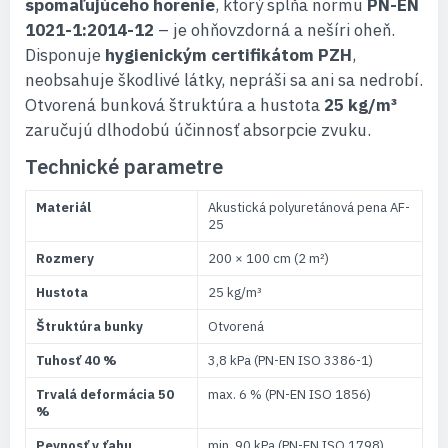
spomaľujúceho horenie
, ktorý spĺňa normu
PN-EN
1021-1:2014-12
– je ohňovzdorná a nešíri oheň.
Disponuje
hygienickým certifikátom PZH
,
neobsahuje škodlivé látky, nepráši sa ani sa nedrobí.
Otvorená bunková štruktúra a hustota
25 kg/m³
zaručujú dlhodobú účinnosť absorpcie zvuku.
Technické parametre
Materiál
Akustická polyuretánová pena AF-
25
Rozmery
200 × 100 cm (2 m²)
Hustota
25 kg/m³
Štruktúra bunky
Otvorená
Tuhosť 40 %
3,8 kPa (PN-EN ISO 3386-1)
Trvalá deformácia 50
max. 6 % (PN-EN ISO 1856)
%
Pevnosť v ťahu
min. 90 kPa (PN-EN ISO 1798)