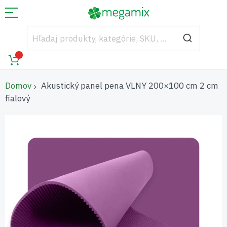
Domov
Akustický panel pena VLNY 200×100 cm 2 cm
fialový
Preskočiť
na
koniec
galérie
obrázkov