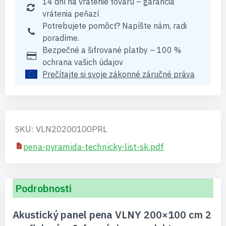
14 dní na vrátenie tovaru – garancia
vrátenia peňazí
Potrebujete pomôcť? Napíšte nám, radi
poradíme.
Bezpečné a šifrované platby – 100 %
ochrana vašich údajov
Prečítajte si svoje zákonné záručné práva
SKU: VLN20200100PRL
pena-pyramida-technicky-list-sk.pdf
Podrobnosti
Akustický panel pena VLNY 200×100 cm 2