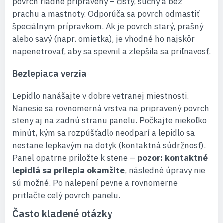
povrch riadne pripravený – čistý, suchý a bez
prachu a mastnoty. Odporúča sa povrch odmastiť
špeciálnym prípravkom. Ak je povrch starý, prašný
alebo savý (napr. omietka), je vhodné ho najskôr
napenetrovať, aby sa spevnil a zlepšila sa priľnavosť.
Bezlepiaca verzia
Lepidlo nanášajte v dobre vetranej miestnosti.
Nanesie sa rovnomerná vrstva na pripravený povrch
steny aj na zadnú stranu panelu. Počkajte niekoľko
minút, kým sa rozpúšťadlo neodparí a lepidlo sa
nestane lepkavým na dotyk (kontaktná súdržnosť).
Panel opatrne priložte k stene –
pozor: kontaktné
lepidlá sa prilepia okamžite
, následné úpravy nie
sú možné. Po nalepení pevne a rovnomerne
pritlačte celý povrch panelu.
Často kladené otázky