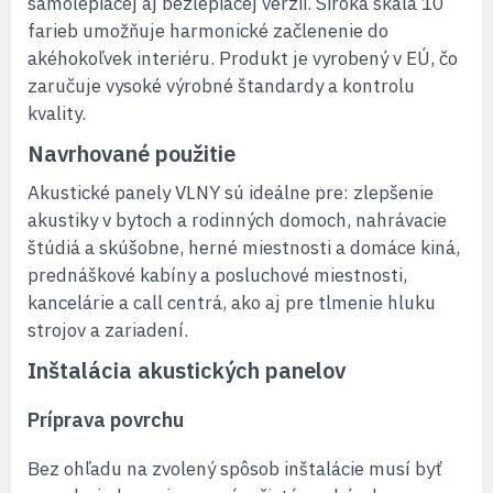
samolepiacej aj bezlepiacej verzii. Široká škála 10
farieb umožňuje harmonické začlenenie do
akéhokoľvek interiéru. Produkt je vyrobený v EÚ, čo
zaručuje vysoké výrobné štandardy a kontrolu
kvality.
Navrhované použitie
Akustické panely VLNY sú ideálne pre: zlepšenie
akustiky v bytoch a rodinných domoch, nahrávacie
štúdiá a skúšobne, herné miestnosti a domáce kiná,
prednáškové kabíny a posluchové miestnosti,
kancelárie a call centrá, ako aj pre tlmenie hluku
strojov a zariadení.
Inštalácia akustických panelov
Príprava povrchu
Bez ohľadu na zvolený spôsob inštalácie musí byť