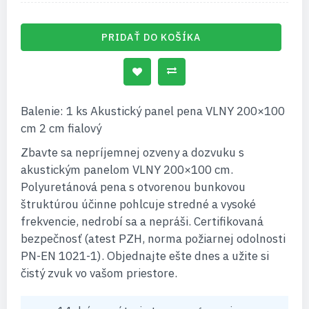
PRIDAŤ DO KOŠÍKA
Balenie: 1 ks Akustický panel pena VLNY 200×100
cm 2 cm fialový
Zbavte sa nepríjemnej ozveny a dozvuku s
akustickým panelom VLNY 200×100 cm.
Polyuretánová pena s otvorenou bunkovou
štruktúrou účinne pohlcuje stredné a vysoké
frekvencie, nedrobí sa a nepráši. Certifikovaná
bezpečnosť (atest PZH, norma požiarnej odolnosti
PN-EN 1021-1). Objednajte ešte dnes a užite si
čistý zvuk vo vašom priestore.