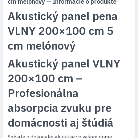
cm melónový — Informácie o produkte
Akustický panel pena
VLNY 200×100 cm 5
cm melónový
Akustický panel VLNY
200×100 cm –
Profesionálna
absorpcia zvuku pre
domácnosti aj štúdiá
Snívate o dokonalej akustike vo vašom dome,