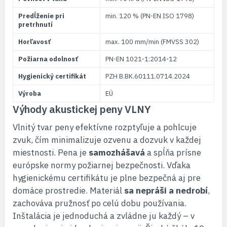
Predĺženie pri
min. 120 % (PN-EN ISO 1798)
pretrhnutí
Horľavosť
max. 100 mm/min (FMVSS 302)
Požiarna odolnosť
PN-EN 1021-1:2014-12
Hygienický certifikát
PZH B.BK.60111.0714.2024
Výroba
EÚ
Výhody akustickej peny VLNY
Vlnitý tvar peny efektívne rozptyľuje a pohlcuje
zvuk, čím minimalizuje ozvenu a dozvuk v každej
miestnosti. Pena je
samozhášavá
a spĺňa prísne
európske normy požiarnej bezpečnosti. Vďaka
hygienickému certifikátu je plne bezpečná aj pre
domáce prostredie. Materiál
sa nepráši a nedrobí
,
zachováva pružnosť po celú dobu používania.
Inštalácia je jednoduchá a zvládne ju každý – v