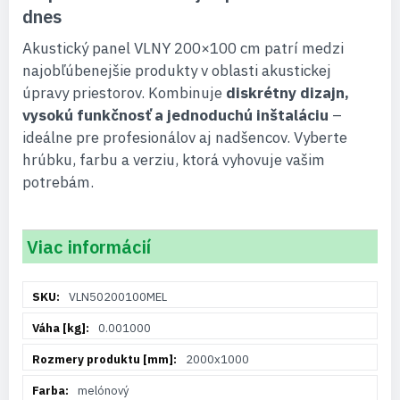
dnes
Akustický panel VLNY 200×100 cm patrí medzi
najobľúbenejšie produkty v oblasti akustickej
úpravy priestorov. Kombinuje
diskrétny dizajn,
vysokú funkčnosť a jednoduchú inštaláciu
–
ideálne pre profesionálov aj nadšencov. Vyberte
hrúbku, farbu a verziu, ktorá vyhovuje vašim
potrebám.
Viac informácií
Viac
VLN50200100MEL
informácií
0.001000
2000x1000
melónový