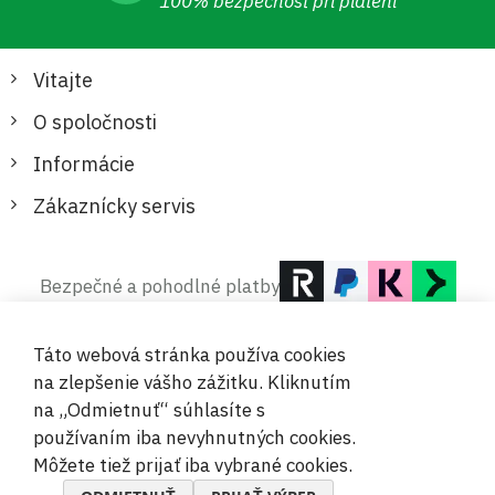
100% bezpečnosť pri platení
Vitajte
O spoločnosti
Informácie
Zákaznícky servis
Bezpečné a pohodlné platby
Táto webová stránka používa cookies
na zlepšenie vášho zážitku. Kliknutím
na „Odmietnuť“ súhlasíte s
používaním iba nevyhnutných cookies.
© 2019-2026 Megamix s.r.o.
Môžete tiež prijať iba vybrané cookies.