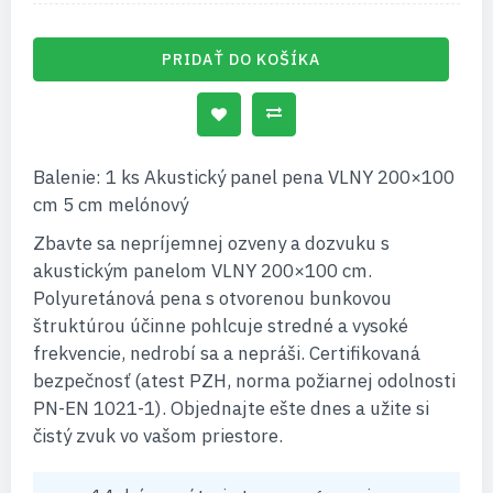
PRIDAŤ DO KOŠÍKA
Balenie: 1 ks Akustický panel pena VLNY 200×100
cm 5 cm melónový
Zbavte sa nepríjemnej ozveny a dozvuku s
akustickým panelom VLNY 200×100 cm.
Polyuretánová pena s otvorenou bunkovou
štruktúrou účinne pohlcuje stredné a vysoké
frekvencie, nedrobí sa a nepráši. Certifikovaná
bezpečnosť (atest PZH, norma požiarnej odolnosti
PN-EN 1021-1). Objednajte ešte dnes a užite si
čistý zvuk vo vašom priestore.