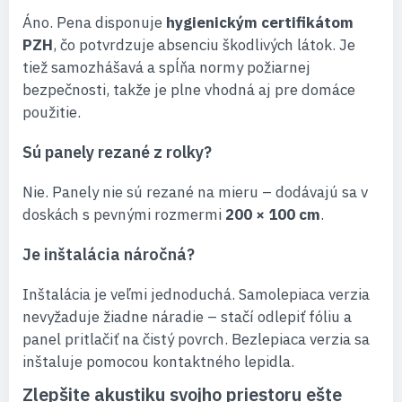
Áno. Pena disponuje
hygienickým certifikátom
PZH
, čo potvrdzuje absenciu škodlivých látok. Je
tiež samozhášavá a spĺňa normy požiarnej
bezpečnosti, takže je plne vhodná aj pre domáce
použitie.
Sú panely rezané z rolky?
Nie. Panely nie sú rezané na mieru – dodávajú sa v
doskách s pevnými rozmermi
200 × 100 cm
.
Je inštalácia náročná?
Inštalácia je veľmi jednoduchá. Samolepiaca verzia
nevyžaduje žiadne náradie – stačí odlepiť fóliu a
panel pritlačiť na čistý povrch. Bezlepiaca verzia sa
inštaluje pomocou kontaktného lepidla.
Zlepšite akustiku svojho priestoru ešte