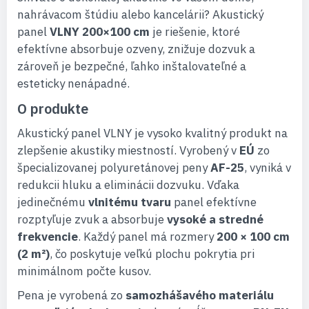
nahrávacom štúdiu alebo kancelárii? Akustický
panel
VLNY 200×100 cm
je riešenie, ktoré
efektívne absorbuje ozveny, znižuje dozvuk a
zároveň je bezpečné, ľahko inštalovateľné a
esteticky nenápadné.
O produkte
Akustický panel VLNY je vysoko kvalitný produkt na
zlepšenie akustiky miestností. Vyrobený v
EÚ
zo
špecializovanej polyuretánovej peny
AF-25
, vyniká v
redukcii hluku a eliminácii dozvuku. Vďaka
jedinečnému
vlnitému tvaru
panel efektívne
rozptyľuje zvuk a absorbuje
vysoké a stredné
frekvencie
. Každý panel má rozmery
200 × 100 cm
(2 m²)
, čo poskytuje veľkú plochu pokrytia pri
minimálnom počte kusov.
Pena je vyrobená zo
samozhášavého materiálu