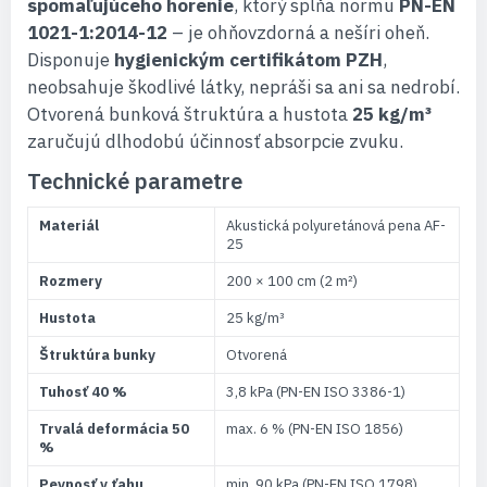
spomaľujúceho horenie
, ktorý spĺňa normu
PN-EN
1021-1:2014-12
– je ohňovzdorná a nešíri oheň.
Disponuje
hygienickým certifikátom PZH
,
neobsahuje škodlivé látky, nepráši sa ani sa nedrobí.
Otvorená bunková štruktúra a hustota
25 kg/m³
zaručujú dlhodobú účinnosť absorpcie zvuku.
Technické parametre
Materiál
Akustická polyuretánová pena AF-
25
Rozmery
200 × 100 cm (2 m²)
Hustota
25 kg/m³
Štruktúra bunky
Otvorená
Tuhosť 40 %
3,8 kPa (PN-EN ISO 3386-1)
Trvalá deformácia 50
max. 6 % (PN-EN ISO 1856)
%
Pevnosť v ťahu
min. 90 kPa (PN-EN ISO 1798)