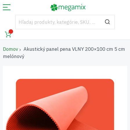
Domov
Akustický panel pena VLNY 200×100 cm 5 cm
melónový
Preskočiť
na
koniec
galérie
obrázkov