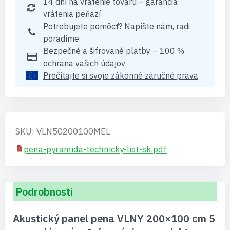
14 dní na vrátenie tovaru – garancia
vrátenia peňazí
Potrebujete pomôcť? Napíšte nám, radi
poradíme.
Bezpečné a šifrované platby – 100 %
ochrana vašich údajov
Prečítajte si svoje zákonné záručné práva
SKU: VLN50200100MEL
pena-pyramida-technicky-list-sk.pdf
Podrobnosti
Akustický panel pena VLNY 200×100 cm 5