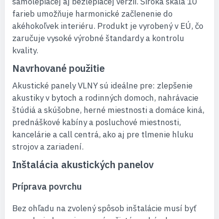
samolepiacej aj bezlepiacej verzii. Široká škála 10
farieb umožňuje harmonické začlenenie do
akéhokoľvek interiéru. Produkt je vyrobený v EÚ, čo
zaručuje vysoké výrobné štandardy a kontrolu
kvality.
Navrhované použitie
Akustické panely VLNY sú ideálne pre: zlepšenie
akustiky v bytoch a rodinných domoch, nahrávacie
štúdiá a skúšobne, herné miestnosti a domáce kiná,
prednáškové kabíny a posluchové miestnosti,
kancelárie a call centrá, ako aj pre tlmenie hluku
strojov a zariadení.
Inštalácia akustických panelov
Príprava povrchu
Bez ohľadu na zvolený spôsob inštalácie musí byť