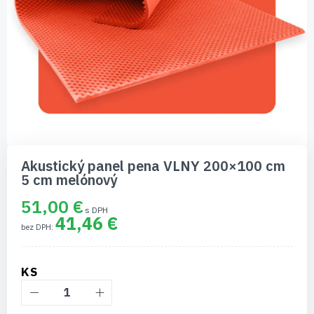
Preskočiť
na
Akustický panel pena VLNY 200×100 cm
začiatok
5 cm melónový
galérie
obrázkov
51,00 €
41,46 €
KS