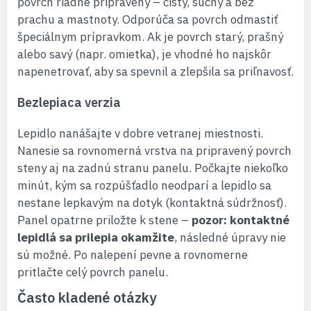
povrch riadne pripravený – čistý, suchý a bez
prachu a mastnoty. Odporúča sa povrch odmastiť
špeciálnym prípravkom. Ak je povrch starý, prašný
alebo savý (napr. omietka), je vhodné ho najskôr
napenetrovať, aby sa spevnil a zlepšila sa priľnavosť.
Bezlepiaca verzia
Lepidlo nanášajte v dobre vetranej miestnosti.
Nanesie sa rovnomerná vrstva na pripravený povrch
steny aj na zadnú stranu panelu. Počkajte niekoľko
minút, kým sa rozpúšťadlo neodparí a lepidlo sa
nestane lepkavým na dotyk (kontaktná súdržnosť).
Panel opatrne priložte k stene –
pozor: kontaktné
lepidlá sa prilepia okamžite
, následné úpravy nie
sú možné. Po nalepení pevne a rovnomerne
pritlačte celý povrch panelu.
Často kladené otázky