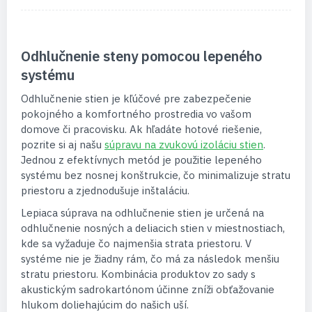
Odhlučnenie steny pomocou lepeného
systému
Odhlučnenie stien je kľúčové pre zabezpečenie
pokojného a komfortného prostredia vo vašom
domove či pracovisku. Ak hľadáte hotové riešenie,
pozrite si aj našu
súpravu na zvukovú izoláciu stien
.
Jednou z efektívnych metód je použitie lepeného
systému bez nosnej konštrukcie, čo minimalizuje stratu
priestoru a zjednodušuje inštaláciu.
Lepiaca súprava na odhlučnenie stien je určená na
odhlučnenie nosných a deliacich stien v miestnostiach,
kde sa vyžaduje čo najmenšia strata priestoru. V
systéme nie je žiadny rám, čo má za následok menšiu
stratu priestoru. Kombinácia produktov zo sady s
akustickým sadrokartónom účinne zníži obťažovanie
hlukom doliehajúcim do našich uší.