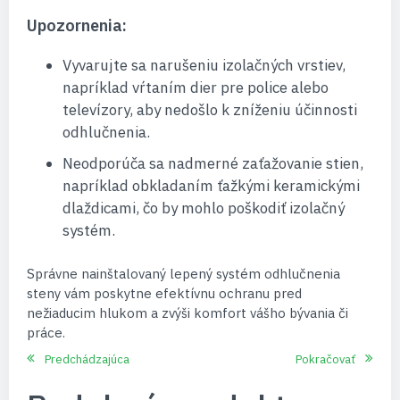
Upozornenia:
Vyvarujte sa narušeniu izolačných vrstiev,
napríklad vŕtaním dier pre police alebo
televízory, aby nedošlo k zníženiu účinnosti
odhlučnenia.
Neodporúča sa nadmerné zaťažovanie stien,
napríklad obkladaním ťažkými keramickými
dlaždicami, čo by mohlo poškodiť izolačný
systém.
Správne nainštalovaný lepený systém odhlučnenia
steny vám poskytne efektívnu ochranu pred
nežiaducim hlukom a zvýši komfort vášho bývania či
práce.
Predchádzajúca
Pokračovať