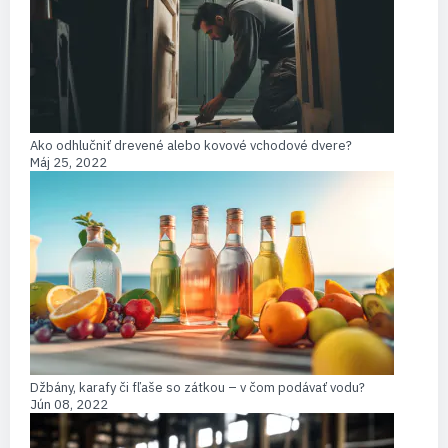
Ako odhlučniť drevené alebo kovové vchodové dvere?
Máj 25, 2022
Džbány, karafy či fľaše so zátkou – v čom podávať vodu?
Jún 08, 2022