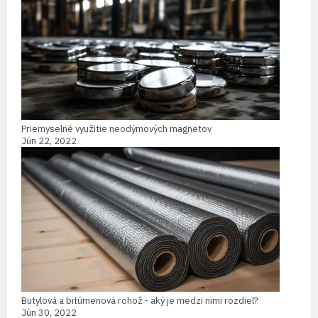
Priemyselné využitie neodýmových magnetov
Jún 22, 2022
Butylová a bitúmenová rohož - aký je medzi nimi rozdiel?
Jún 30, 2022