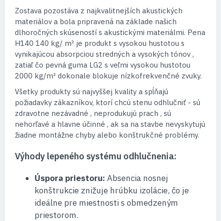
Zostava pozostáva z najkvalitnejších akustických
materiálov a bola pripravená na základe našich
dlhoročných skúseností s akustickými materiálmi. Pena
H140 140 kg/ m³ je produkt s vysokou hustotou s
vynikajúcou absorpciou stredných a vysokých tónov ,
zatiaľ čo pevná guma LG2 s veľmi vysokou hustotou
2000 kg/m³ dokonale blokuje nízkofrekvenčné zvuky.
Všetky produkty sú najvyššej kvality a spĺňajú
požiadavky zákazníkov, ktorí chcú stenu odhlučniť - sú
zdravotne nezávadné , neprodukujú prach , sú
nehorľavé a hlavne účinné , ak sa na stavbe nevyskytujú
žiadne montážne chyby alebo konštrukčné problémy.
Výhody lepeného systému odhlučnenia:
Úspora priestoru:
Absencia nosnej
konštrukcie znižuje hrúbku izolácie, čo je
ideálne pre miestnosti s obmedzeným
priestorom.