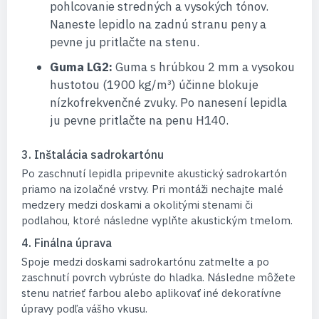
pohlcovanie stredných a vysokých tónov.
Naneste lepidlo na zadnú stranu peny a
pevne ju pritlačte na stenu.
Guma LG2:
Guma s hrúbkou 2 mm a vysokou
hustotou (1900 kg/m³) účinne blokuje
nízkofrekvenčné zvuky. Po nanesení lepidla
ju pevne pritlačte na penu H140.
3. Inštalácia sadrokartónu
Po zaschnutí lepidla pripevnite akustický sadrokartón
priamo na izolačné vrstvy. Pri montáži nechajte malé
medzery medzi doskami a okolitými stenami či
podlahou, ktoré následne vyplňte akustickým tmelom.
4. Finálna úprava
Spoje medzi doskami sadrokartónu zatmelte a po
zaschnutí povrch vybrúste do hladka. Následne môžete
stenu natrieť farbou alebo aplikovať iné dekoratívne
úpravy podľa vášho vkusu.