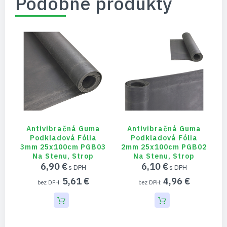
Podobné produkty
Antivibračná Guma
Antivibračná Guma
Podkladová Fólia
Podkladová Fólia
3mm 25x100cm PGB03
2mm 25x100cm PGB02
1
Na Stenu, Strop
Na Stenu, Strop
6,90 €
6,10 €
5,61 €
4,96 €