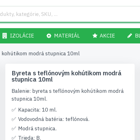
IZOLÁCIE
MATERIÁL
AKCIE
B
m kohútikom modrá stupnica 10ml
Byreta s teflónovým kohútikom modrá
stupnica 10ml
Balenie: byreta s teflónovým kohútikom modrá
stupnica 10ml.
Kapacita: 10 ml.
Vodovodná batéria: teflónová.
Modrá stupnica.
Trieda: B.