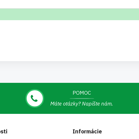
POMOC
Máte otázky? Napíšte nám.
sti
Informácie