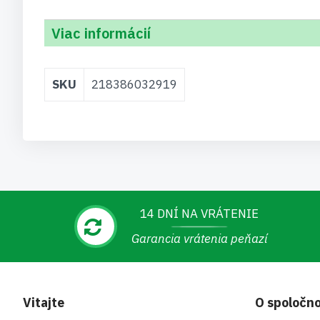
Viac informácií
Viac
SKU
218386032919
informácií
14 DNÍ NA VRÁTENIE
Garancia vrátenia peňazí
Vitajte
O spoločno