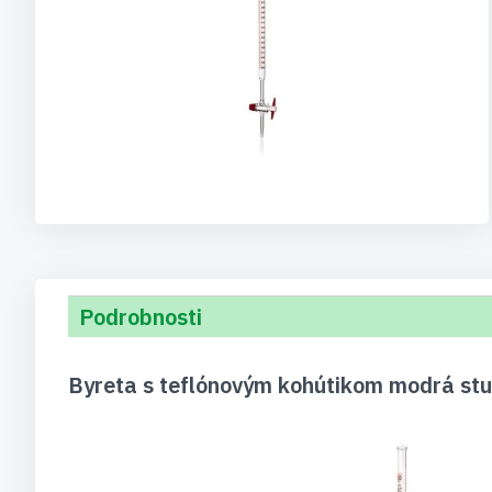
Preskočiť
na
začiatok
galérie
obrázkov
Podrobnosti
Byreta s teflónovým kohútikom modrá stu