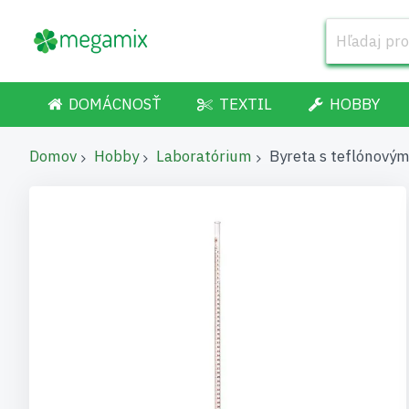
DOMÁCNOSŤ
TEXTIL
HOBBY
Domov
Hobby
Laboratórium
Byreta s teflónový
Preskočiť
na
koniec
galérie
obrázkov