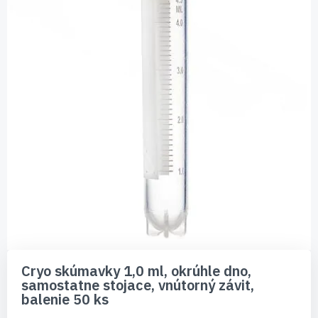
Preskočiť
na
Cryo skúmavky 1,0 ml, okrúhle dno,
začiatok
samostatne stojace, vnútorný závit,
galérie
balenie 50 ks
obrázkov