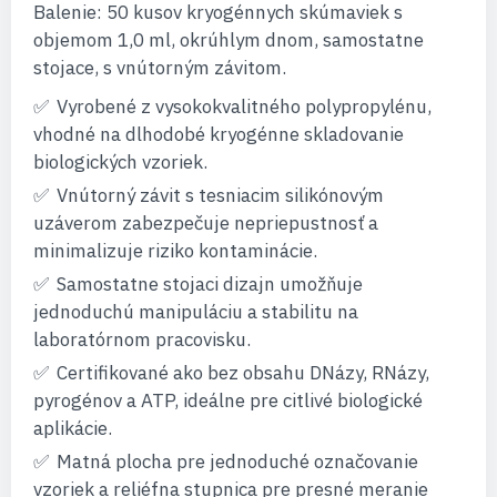
Balenie: 50 kusov kryogénnych skúmaviek s
objemom 1,0 ml, okrúhlym dnom, samostatne
stojace, s vnútorným závitom.
Vyrobené z vysokokvalitného polypropylénu,
vhodné na dlhodobé kryogénne skladovanie
biologických vzoriek.
Vnútorný závit s tesniacim silikónovým
uzáverom zabezpečuje nepriepustnosť a
minimalizuje riziko kontaminácie.
Samostatne stojaci dizajn umožňuje
jednoduchú manipuláciu a stabilitu na
laboratórnom pracovisku.
Certifikované ako bez obsahu DNázy, RNázy,
pyrogénov a ATP, ideálne pre citlivé biologické
aplikácie.
Matná plocha pre jednoduché označovanie
vzoriek a reliéfna stupnica pre presné meranie