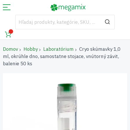
Domov
Hobby
Laboratórium
Cryo skúmavky 1,0
ml, okrúhle dno, samostatne stojace, vnútorný závit,
balenie 50 ks
Preskočiť
na
koniec
galérie
obrázkov