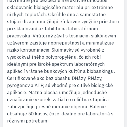
navrhnuté pre bezpečné a efektívne dlhodobé
skladovanie biologického materiálu pri extrémne
nízkych teplotách. Okrúhle dno a samostatne
stojaci dizajn umožňujú efektívne využitie priestoru
pri skladovaní a stabilitu na laboratórnom
pracovisku. Vnútorný závit s tesniacim silikónovým
uzáverom zaisťuje nepriepustnosť a minimalizuje
riziko kontaminácie. Skúmavky sú vyrobené z
vysokokvalitného polypropylénu, čo ich robí
ideálnymi pre široké spektrum laboratórnych
aplikácií vrátane bunkových kultúr a biobankingu.
Certifikované ako bez obsahu DNázy, RNázy,
pyrogénov a ATP, sú vhodné pre citlivé biologické
aplikácie. Matná plocha umožňuje jednoduché
označovanie vzoriek, zatiaľ čo reliéfna stupnica
zabezpečuje presné meranie objemu. Balenie
obsahuje 50 kusov, čo je ideálne pre laboratóriá s
rôznymi potrebami.