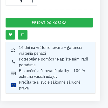
PRIDAŤ DO KOŠÍKA
14 dní na vrátenie tovaru – garancia
vrátenia peňazí
Potrebujete pomôcť? Napíšte nám, radi
poradíme.
Bezpečné a šifrované platby – 100 %
ochrana vašich údajov
Prečítajte si svoje zákonné záručné
práva