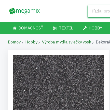
DOMÁCNOSŤ
TEXTIL
HOBBY
Domov
Hobby
Výroba mydla sviečky vosk
Dekorač
Preskočiť
na
koniec
galérie
obrázkov