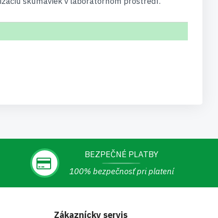
izáciu skúmaviek v laboratórnom prostredí.
BEZPEČNÉ PLATBY
100% bezpečnosť pri platení
Zákaznícky servis