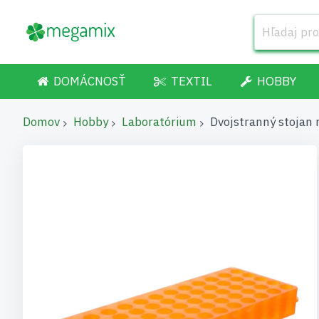
DOMÁCNOSŤ
TEXTIL
HOBBY
Domov
Hobby
Laboratórium
Dvojstranný stojan 
Preskočiť
na
koniec
galérie
obrázkov