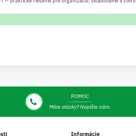
 praktické riešenie pre organizáciu, skladovanie a steril
POMOC
Máte otázky? Napíšte nám.
sti
Informácie