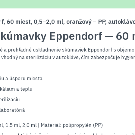
, 60 miest, 0,5–2,0 ml, oranžový – PP, autokláv
 skúmavky Eppendorf — 60 
é a prehľadné uskladnenie skúmaviek Eppendorf s objemom
vhodný na sterilizáciu v autokláve, čím zabezpečuje hygien
iu a úsporu miesta
ikáliám a teplu
rilizáciu
laboratóriá
, 1,5 ml, 2,0 ml | Materiál: polipropylén (PP)