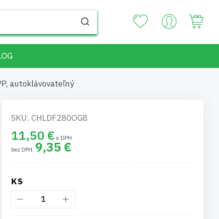
Your
LOG
PP, autoklávovateľný
SKU: CHLDF280OG8
11,50 €
9,35 €
KS