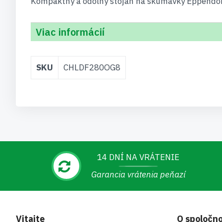
Kompaktný a odolný stojan na skúmavky Eppendorf —
Viac informácií
Viac
SKU
CHLDF280OG8
informácií
14 DNÍ NA VRÁTENIE
Garancia vrátenia peňazí
Vitajte
O spoločno