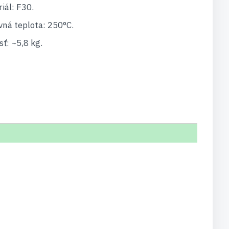
iál: F30.
ná teplota: 250°C.
ť: ~5,8 kg.