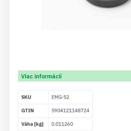
Viac informácií
Viac
SKU
EMG-52
informácií
GTIN
5904121148724
Váha [kg]
0.011260