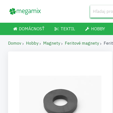
DOMÁCNOSŤ
TEXTIL
HOBBY
Domov
Hobby
Magnety
Feritové magnety
Feri
Preskočiť
na
koniec
galérie
obrázkov