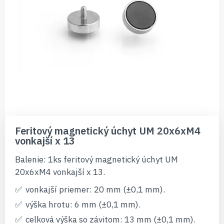
Preskočiť
na
Feritový magnetický úchyt UM 20x6xM4
začiatok
vonkajší x 13
galérie
obrázkov
Balenie: 1ks feritový magnetický úchyt UM
20x6xM4 vonkajší x 13.
vonkajší priemer: 20 mm (±0,1 mm).
výška hrotu: 6 mm (±0,1 mm).
celková výška so závitom: 13 mm (±0,1 mm).