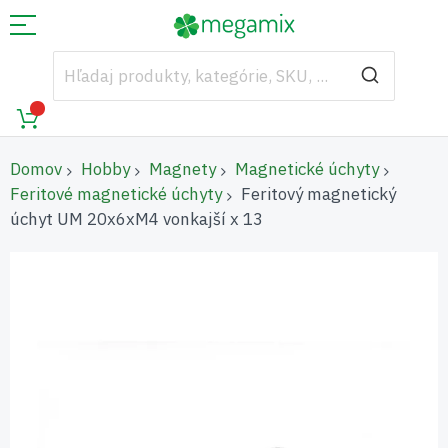
Domov
Hobby
Magnety
Magnetické úchyty
Feritové magnetické úchyty
Feritový magnetický
úchyt UM 20x6xM4 vonkajší x 13
Preskočiť
na
koniec
galérie
obrázkov