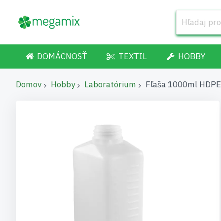
DOMÁCNOSŤ
TEXTIL
HOBBY
Domov
Hobby
Laboratórium
Fľaša 1000ml HDPE
Preskočiť
na
koniec
galérie
obrázkov