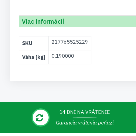
Viac informácií
Viac
217765525229
SKU
informácií
0.190000
Váha [kg]
14 DNÍ NA VRÁTENIE
Garancia vrátenia peňazí