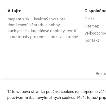
Vitajte
O spoločno
megamix.sk – kvalitný tovar pre
O nás
domácnosť, záhradu a hobby:
Sitemap
kuchynské a kúpeľňové doplnky, textil
Veľkoobcho
aj materiály pre remeselníkov a kutilov.
Kontakt
Bezpe
Táto webová stránka používa cookies na zlepšenie váš
používaním iba nevyhnutných cookies. Môžete tiež prija
© 2019-2026 Megamix s.r.o.