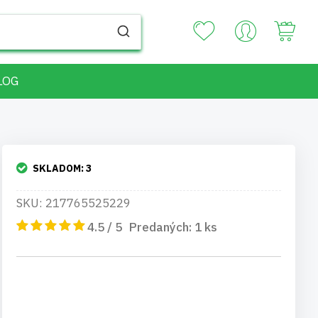
Your
LOG
SKLADOM:
3
SKU: 217765525229
4.5 / 5
Predaných:
1
ks